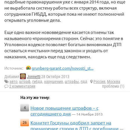
подобные правонарушения уже с января 2014 года, но еще
не выработала систему работы всех структур, включая
сотрудников ГИБДД, которые пока не имеют полномочий
открывать уголовные дела.
Еще одно важное нововведение касается отмены так
называемого «примирения сторон». Сейчас это понятие в
Уголовном кодексе позволяет богатым виновникам ДТП
оставаться «чистыми» перед законом и уходить от
наказания, находясь еще под следствием.
Источник:
grunberg-garant.com/novosti_st...
Добавил
Jonnetti
28 Октября 2013
авто
,
штраф
,
гибдд
,
нарушения
,
штрафы
,
пдд
Россия
,
Москва
2 комментария
проблема (1)
На эту же тему:
Новое повышение штрафов – с
4
сегодняшнего дня
— 14 Ноября 2013
Комитет Госдумы одобрил запрет на
26
примирение сторон в ДТП с погибшими
—