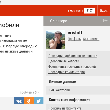
И
Вход
в мою ленту
3157
Об авторе
омобили
cristoff
инских
Профиль
|
Статистика
я планами по их
. В первую очередь с
но низким ценам и
Последние добавленные новости
Одобренные новости
Френдлента последних новостей
Последние комментарии
Личные данные
Имя: Анатолий
проблема (4)
Контактная информация
Профиль на Вконтакте