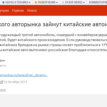
НАУКА И ТЕХНИКА
РАЗВЛЕЧЕНИЯ
КУХНЯ NEWS2
КОММЕНТАРИ
учшее
Горячее
Новое
кого авторынка займут китайские авт
году каждый третий автомобиль, сошедший с конвейеров укра
ий, будет китайского происхождения. Если руководствоватьс
китайских брендов на рынке страны может приблизиться к 17%
 китайские авто вытесняют российские благодаря относитель
и
op.ru
vtovolop.ru/news/tret_ukrains...
off
23 Октября 2013
риев