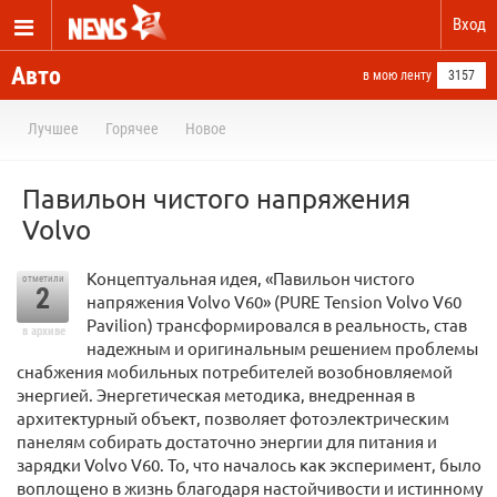
Вход
Авто
в мою ленту
3157
Лучшее
Горячее
Новое
Павильон чистого напряжения
Volvo
Концептуальная идея, «Павильон чистого
отметили
2
напряжения Volvo V60» (PURE Tension Volvo V60
Pavilion) трансформировался в реальность, став
в архиве
надежным и оригинальным решением проблемы
снабжения мобильных потребителей возобновляемой
энергией. Энергетическая методика, внедренная в
архитектурный объект, позволяет фотоэлектрическим
панелям собирать достаточно энергии для питания и
зарядки Volvo V60. То, что началось как эксперимент, было
воплощено в жизнь благодаря настойчивости и истинному