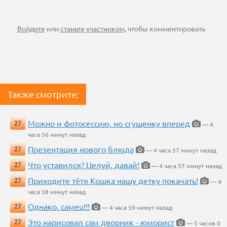
Войдите
или
станьте участником
, чтобы комментировать
Также смотрите:
Можно и фотосессию, но сгущенку вперед
27
— 4
часа 56 минут назад
Презентация нового блюда
27
— 4 часа 57 минут назад
Что уставился? Целуй, давай!
27
— 4 часа 57 минут назад
Приходите тётя Кошка нашу детку покачать!
27
— 4
часа 58 минут назад
Однако, самец!!!
27
— 4 часа 59 минут назад
Это нарисовал сам дворник - юморист
27
— 5 часов 0