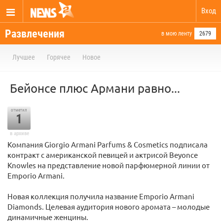
Вход
Развлечения
в мою ленту
2679
Лучшее
Горячее
Новое
Бейонсе плюс Армани равно...
отметил
1
в архиве
Компания Giorgio Armani Parfums & Cosmetics подписала
контракт с американской певицей и актрисой Beyonce
Knowles на представление новой парфюмерной линии от
Emporio Armani.
Новая коллекция получила название Emporio Armani
Diamonds. Целевая аудитория нового аромата – молодые
динамичные женцины.