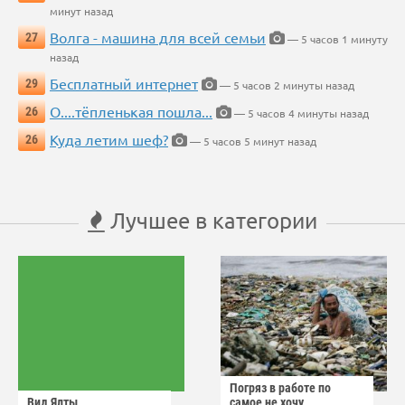
минут назад
Волга - машина для всей семьи
27
— 5 часов 1 минуту
назад
Бесплатный интернет
29
— 5 часов 2 минуты назад
О....тёпленькая пошла...
26
— 5 часов 4 минуты назад
Куда летим шеф?
26
— 5 часов 5 минут назад
Лучшее в категории
Погряз в работе по
Вид Ялты
самое не хочу