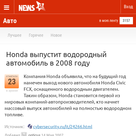
Вход
Авто
в мою ленту
3157
Лучшее
Горячее
Новое
Honda выпустит водородный
автомобиль в 2008 году
Компания Honda объявила, что на будущий год
отметили
23
намечен выход нового автомобиля Honda Civic
FCX, оснащенного водородным двигателем.
в архиве
Таким образом, Honda становится первой из
мировых компаний-автопроизводителей, кто начнет
массовый выпуск автомобилей на полностью водородном
топливе.
Источник:
cybersecurity.ru/it/24266.html
Добавил
opticus
14 Мая 2007