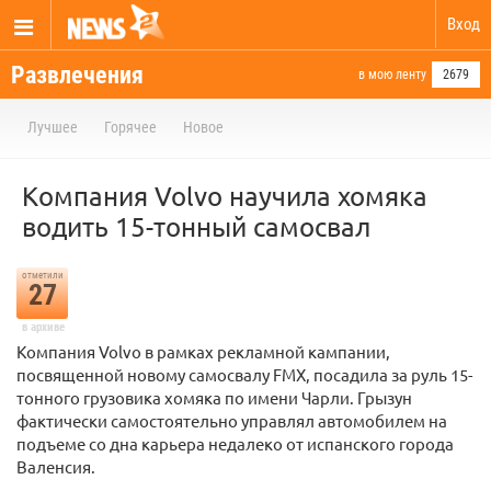
Вход
Развлечения
в мою ленту
2679
Лучшее
Горячее
Новое
Компания Volvo научила хомяка
водить 15-тонный самосвал
отметили
27
в архиве
Компания Volvo в рамках рекламной кампании,
посвященной новому самосвалу FMX, посадила за руль 15-
тонного грузовика хомяка по имени Чарли. Грызун
фактически самостоятельно управлял автомобилем на
подъеме со дна карьера недалеко от испанского города
Валенсия.