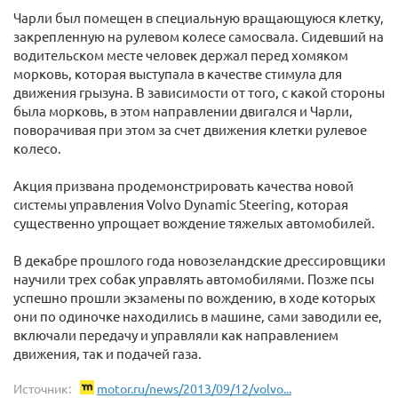
Чарли был помещен в специальную вращающуюся клетку,
закрепленную на рулевом колесе самосвала. Сидевший на
водительском месте человек держал перед хомяком
морковь, которая выступала в качестве стимула для
движения грызуна. В зависимости от того, с какой стороны
была морковь, в этом направлении двигался и Чарли,
поворачивая при этом за счет движения клетки рулевое
колесо.
Акция призвана продемонстрировать качества новой
системы управления Volvo Dynamic Steering, которая
существенно упрощает вождение тяжелых автомобилей.
В декабре прошлого года новозеландские дрессировщики
научили трех собак управлять автомобилями. Позже псы
успешно прошли экзамены по вождению, в ходе которых
они по одиночке находились в машине, сами заводили ее,
включали передачу и управляли как направлением
движения, так и подачей газа.
Источник:
motor.ru/news/2013/09/12/volvo...