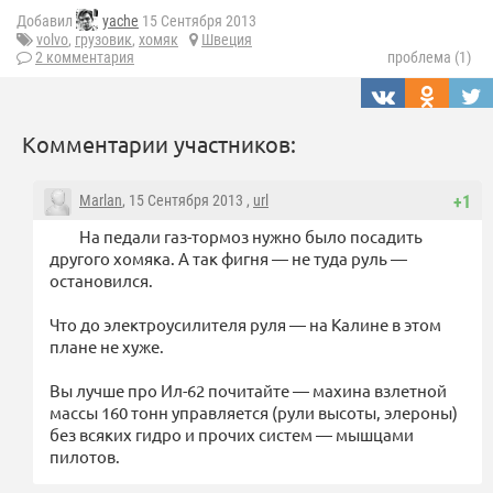
Добавил
yache
15 Сентября 2013
volvo
,
грузовик
,
хомяк
Швеция
2 комментария
проблема (1)
Комментарии участников:
Marlan
, 15 Сентября 2013 ,
url
+1
На педали газ-тормоз нужно было посадить
другого хомяка. А так фигня — не туда руль —
остановился.
Что до электроусилителя руля — на Калине в этом
плане не хуже.
Вы лучше про Ил-62 почитайте — махина взлетной
массы 160 тонн управляется (рули высоты, элероны)
без всяких гидро и прочих систем — мышцами
пилотов.