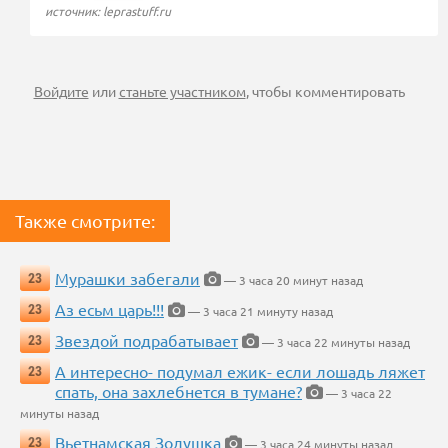
источник: leprastuff.ru
Войдите
или
станьте участником
, чтобы комментировать
Также смотрите:
Мурашки забегали
23
— 3 часа 20 минут назад
Аз есьм царь!!!
23
— 3 часа 21 минуту назад
Звездой подрабатывает
23
— 3 часа 22 минуты назад
А интересно- подумал ежик- если лошадь ляжет
23
спать, она захлебнется в тумане?
— 3 часа 22
минуты назад
Вьетнамская Золушка
23
— 3 часа 24 минуты назад