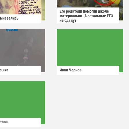
Его родители помогли школе
материально..А остальные ЕГЭ
омневались
не сдадут
узыка
Иван Чернов
това