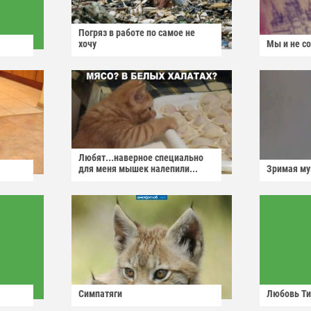
Погряз в работе по самое не
хочу
Мы и не с
Любят...наверное специально
для меня мышек налепили...
Зримая м
Симпатяги
Любовь Ти