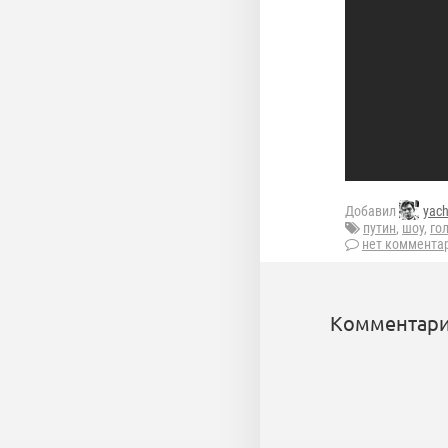
Добавил
yac
путин
,
шоу
,
го
нет коммента
Комментари