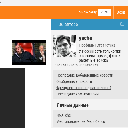
И
Вход
в мою ленту
2679
Об авторе
yache
Профиль
|
Статистика
У России есть только три
союзника: армия, флот и
ракетные войска
специального назначения!
Последние добавленные новости
Одобренные новости
Френдлента последних новостей
Последние комментарии
Личные данные
Имя: che
Местоположение: Челябинск