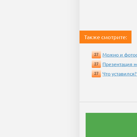
Также смотрите:
Можно и фотос
27
Презентация 
27
Что уставился?
27