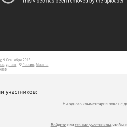
he
9 Сентября 2013
лос
,
ургант
Россия
,
Москва
риев
и участников:
Ни одного комментария пока не 
Войдите
или
станьте участником
, чтобы