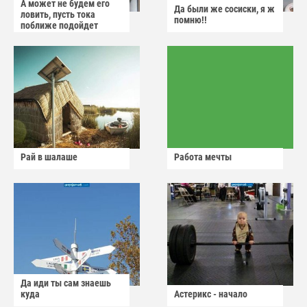
А может не будем его
Да были же сосиски, я ж
ловить, пусть тока
помню!!
поближе подойдет
Рай в шалаше
Работа мечты
Да иди ты сам знаешь
куда
Астерикс - начало