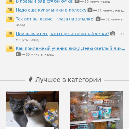
В правый ряд с@ би с@ка!
10
— 30 минут назад
Надо еще купальники в полоску
10
— 31 минуту назад
Так вот вы какие - глаза на затылке!
10
— 32 минуты
назад
Признавайтесь, кто спрятал мои таблетки?
10
— 32
минуты назад
Как прилежный ученик вижу Девы светлый лик...
10
— 33 минуты назад
Лучшее в категории