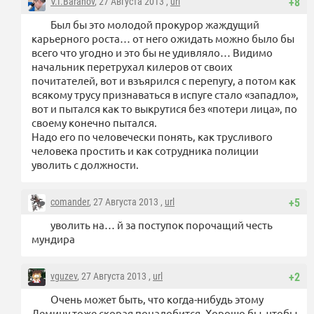
V.I.Baranov
, 27 Августа 2013 ,
url
+8
Был бы это молодой прокурор жаждущий
карьерного роста… от него ожидать можно было бы
всего что угодно и это бы не удивляло… Видимо
начальник перетрухал килеров от своих
почитателей, вот и взъярился с перепугу, а потом как
всякому трусу признаваться в испуге стало «западло»,
вот и пытался как то выкрутися без «потери лица», по
своему конечно пытался.
Надо его по человечески понять, как трусливого
человека простить и как сотрудника полиции
уволить с должности.
comander
, 27 Августа 2013 ,
url
+5
уволить на… й за поступок порочащий честь
мундира
vguzev
, 27 Августа 2013 ,
url
+2
Очень может быть, что когда-нибудь этому
Демину тоже скорая понадобится. Хорошо бы, чтобы