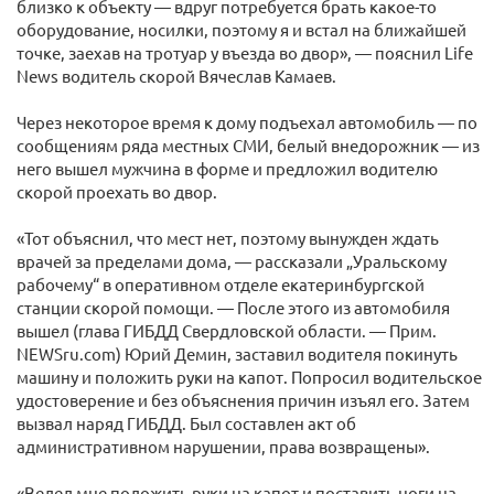
близко к объекту — вдруг потребуется брать какое-то
оборудование, носилки, поэтому я и встал на ближайшей
точке, заехав на тротуар у въезда во двор», — пояснил Life
News водитель скорой Вячеслав Камаев.
Через некоторое время к дому подъехал автомобиль — по
сообщениям ряда местных СМИ, белый внедорожник — из
него вышел мужчина в форме и предложил водителю
скорой проехать во двор.
«Тот объяснил, что мест нет, поэтому вынужден ждать
врачей за пределами дома, — рассказали „Уральскому
рабочему“ в оперативном отделе екатеринбургской
станции скорой помощи. — После этого из автомобиля
вышел (глава ГИБДД Свердловской области. — Прим.
NEWSru.com) Юрий Демин, заставил водителя покинуть
машину и положить руки на капот. Попросил водительское
удостоверение и без объяснения причин изъял его. Затем
вызвал наряд ГИБДД. Был составлен акт об
административном нарушении, права возвращены».
«Велел мне положить руки на капот и поставить ноги на