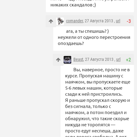
никаких скандалов ;)
comander
, 27 Августа 2013 ,
url
-3
ага, а ты спешишь? )
неужели от одного перестроения
опоздаешь?
Beast
, 27 Августа 2013 ,
url
+2
Вы, наверное, просто не в
курсе. Пропуская машину с
маячком, вы пропускаете еще
5-6 левых машин, которые
сзади к ней пристроились.
Я раньше пропускал скорую и
без сигнала, только с
маячком, а потом поездил и
обнаружил, что такие скорые
никуда не торопятся —
просто едут неспеша, даже
если дорога свободна. А вот