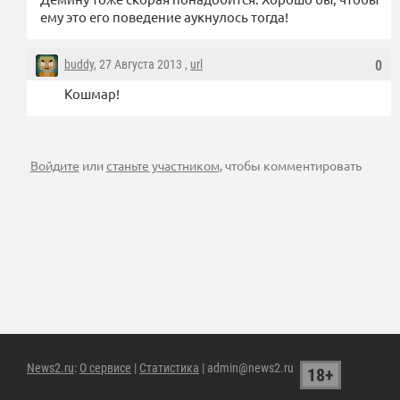
ему это его поведение аукнулось тогда!
buddy
, 27 Августа 2013 ,
url
0
Кошмар!
Войдите
или
станьте участником
, чтобы комментировать
News2.ru
:
О сервисе
|
Статистика
| admin@news2.ru
18+