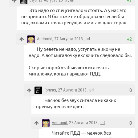
efys
, 27 Августа 2013 ,
url
+7
Это надо со спецсигналом стоять. А у нас это
не принято. Я бы тоже не обрадовался если бы
под окнами стояла ревущая и мигающая скорая.
Andronid
, 27 Августа 2013 ,
url
+2
Ну реветь не надо, уступать никому не
надо. А вот мигалочку включить следовало бы.
Скорые порой «забывают» включать
мигалочку, когда нарушают ПДД.
foruser
, 27 Августа 2013 ,
url
0
маячок без звук сигнала никаких
преимуществ не дает.
Andronid
, 27 Августа 2013 ,
url
0
Читайте ПДД — маячок без