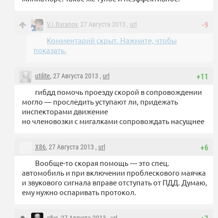
V.I.Baranov
, 27 Августа 2013 ,
url
-9
Комментарий скрыт. Нажмите, чтобы
показать.
utilite
, 27 Августа 2013 ,
url
+11
гибдд помочь проезду скорой в сопровождении
могло — проследить уступают ли, придежать
инспекторами движение
но членовозки с мигалками сопровождать насущнее
X86
, 27 Августа 2013 ,
url
+6
Вообще-то скорая помощь — это спец.
автомобиль и при включении проблескового маячка
и звукового сигнала вправе отступать от ПДД. Думаю,
ему нужно оспаривать протокол.