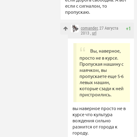
если с сигналом, то
пропускаю.
comander
, 27 Августа
+1
2013 ,
url
Вы, наверное,
просто не в курсе.
Пропуская машину с
маячком, вы
пропускаете еще 5-6
левых машин,
которые сзади к ней
пристроились.
вы наверное просто не в
курсе что культура
вождения сильно
разнится от города к
городу.