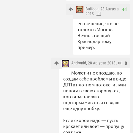
Buffoon
, 28 Августа
+1
2013 ,
url
есть мнение, что не
только в Москве.
Вечно стоящий
Краснодар тому
пример.
Andronid
, 28 Августа 2013 ,
url
0
Может и не опоздаю, но
создам себе проблемы в виде
ДТП в плотном потоке, и лучи
поноса в свою сторону тех,
кого я заставляю
подтормаживать и создаю
еще одну пробку.
Если скорой надо — пусть
крякает или воет — пропущу
сразу же.