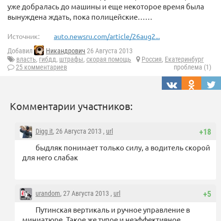
уже добралась до машины и еще некоторое время была
вынуждена ждать, пока полицейские……
Источник:
auto.newsru.com/article/26aug2...
Добавил
Никандрович
26 Августа 2013
власть
,
гибдд
,
штрафы
,
скорая помощь
Россия
,
Екатеринбург
25 комментариев
проблема (1)
Комментарии участников:
Digg it
, 26 Августа 2013 ,
url
+18
быдляк понимает только силу, а водитель скорой
для него слабак
urandom
, 27 Августа 2013 ,
url
+5
Путинская вертикаль и ручное управление в
миниатюре. Такое же тупое и неэффективное.