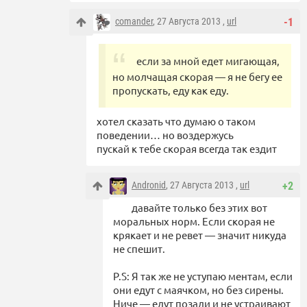
comander
, 27 Августа 2013 ,
url
-1
если за мной едет мигающая,
но молчащая скорая — я не бегу ее
пропускать, еду как еду.
хотел сказать что думаю о таком
поведении… но воздержусь
пускай к тебе скорая всегда так ездит
Andronid
, 27 Августа 2013 ,
url
+2
давайте только без этих вот
моральных норм. Если скорая не
крякает и не ревет — значит никуда
не спешит.
P.S: Я так же не уступаю ментам, если
они едут с маячком, но без сирены.
Ниче — едут позади и не устраивают