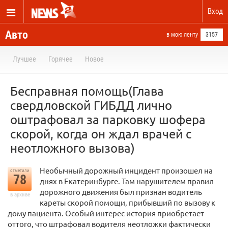
Вход
Авто
в мою ленту
3157
Лучшее
Горячее
Новое
Бесправная помощь(Глава
свердловской ГИБДД лично
оштрафовал за парковку шофера
скорой, когда он ждал врачей с
неотложного вызова)
Необычный дорожный инцидент произошел на
отметили
78
днях в Екатеринбурге. Там нарушителем правил
дорожного движения был признан водитель
в архиве
кареты скорой помощи, прибывший по вызову к
дому пациента. Особый интерес история приобретает
оттого, что штрафовал водителя неотложки фактически