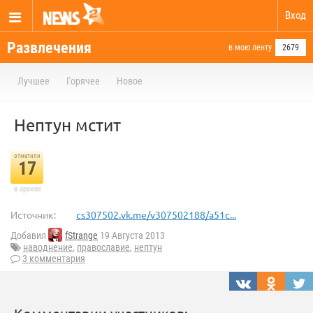
Вход
Развлечения
в мою ленту
2679
Лучшее
Горячее
Новое
Нептун мстит
отметили
17
в архиве
Источник:
cs307502.vk.me/v307502188/a51c...
Добавил
fStrange
19 Августа 2013
наводнение
,
православие
,
нептун
3 комментария