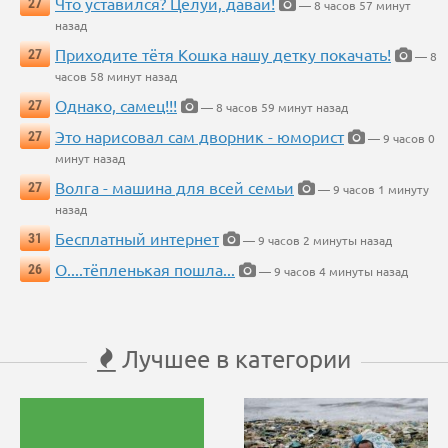
Что уставился? Целуй, давай!
27
— 8 часов 57 минут
назад
Приходите тётя Кошка нашу детку покачать!
27
— 8
часов 58 минут назад
Однако, самец!!!
27
— 8 часов 59 минут назад
Это нарисовал сам дворник - юморист
27
— 9 часов 0
минут назад
Волга - машина для всей семьи
27
— 9 часов 1 минуту
назад
Бесплатный интернет
31
— 9 часов 2 минуты назад
О....тёпленькая пошла...
26
— 9 часов 4 минуты назад
Лучшее в категории