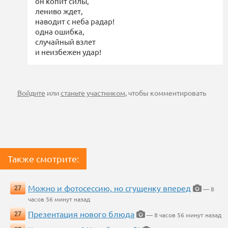
он копит силы,
лениво ждет,
наводит с неба радар!
одна ошибка,
случайный взлет
и неизбежен удар!
Войдите
или
станьте участником
, чтобы комментировать
Также смотрите:
Можно и фотосессию, но сгущенку вперед
27
— 8
часов 56 минут назад
Презентация нового блюда
27
— 8 часов 56 минут назад