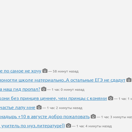
е по самое не хочу
— 58 минут назад
помогли школе материально..А остальные ЕГЭ не сдадут
а наш гид пропал?
— 1 час 0 минут назад
кони без принцев ценнее, чем принцы с конями
— 1 час 1 
частье лапу мне
— 1 час 2 минуты назад
Анадырь +10 в августе добро пожаловать
— 1 час 3 минуты на
 учитель по муз.литературе))
— 1 час 4 минуты назад