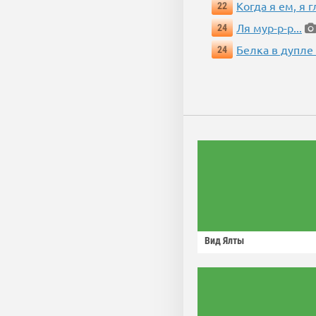
Когда я ем, я 
22
Ля мур-р-р...
24
Белка в дупле
24
Вид Ялты