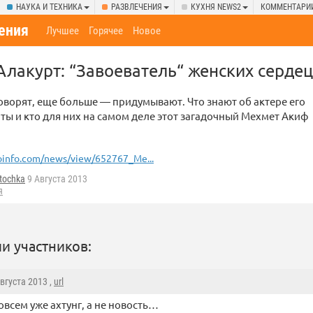
НАУКА И ТЕХНИКА
РАЗВЛЕЧЕНИЯ
КУХНЯ NEWS2
КОММЕНТАРИ
ения
Лучшее
Горячее
Новое
лакурт: “Завоеватель“ женских сердец
оворят, еще больше — придумывают. Что знают об актере его
ты и кто для них на самом деле этот загадочный Мехмет Акиф
oinfo.com/news/view/652767_Me...
tochka
9 Августа 2013
я
и участников:
Августа 2013 ,
url
совсем уже ахтунг, а не новость…