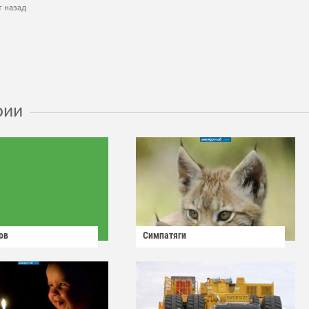
т назад
рии
ов
Симпатяги