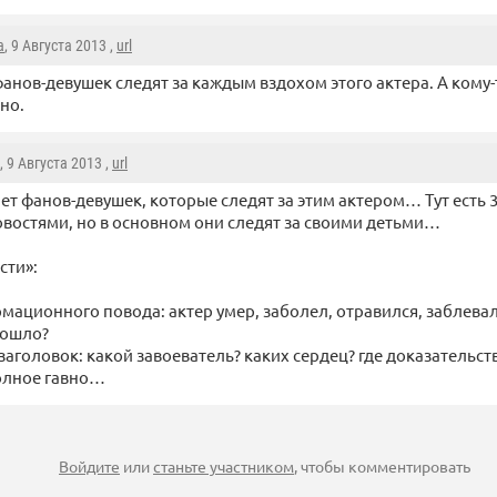
a
, 9 Августа 2013 ,
url
анов-девушек следят за каждым вздохом этого актера. А кому-т
но.
, 9 Августа 2013 ,
url
нет фанов-девушек, которые следят за этим актером… Тут есть 
овостями, но в основном они следят за своими детьми…
сти»:
рмационного повода: актер умер, заболел, отравился, заблевал
зошло?
заголовок: какой завоеватель? каких сердец? где доказательст
полное гавно…
Войдите
или
станьте участником
, чтобы комментировать