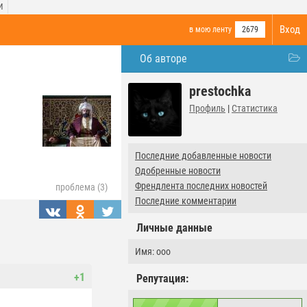
И
Вход
в мою ленту
2679
Об авторе
prestochka
Профиль
|
Статистика
Последние добавленные новости
Одобренные новости
Френдлента последних новостей
проблема (3)
Последние комментарии
Личные данные
Имя: ооо
+1
Репутация: