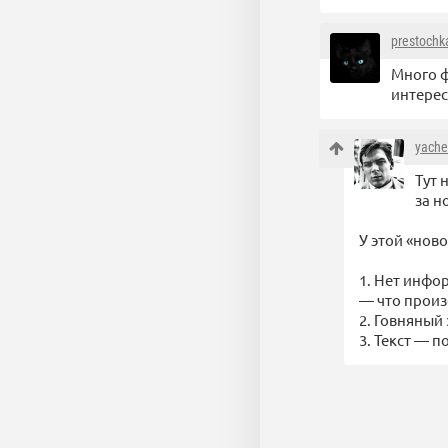
prestochk
Много ф
интерес
yache
Тут 
за н
У этой «ново
1. Нет инфо
— что прои
2. Говняный 
3. Текст — 