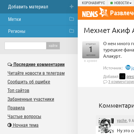
КОРОНАВИРУС
НОВОСТИ
Добавить материал
Развлеч
Метки
Мехмет Акиф А
Регионы
О нем много г
отметил
1
турецкие фана
Алакурт.
человек
в архиве
Последние комментарии
Источник:
j
Читайте новости в телеграм
Добавил
pres
Сообщить об ошибке
3 комментари
Топ сайтов
Забаненные участники
Комментари
Правила
Частые вопросы
yache
, 9 
Ночная тема
Ну это 