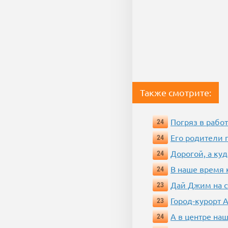
Также смотрите:
Погряз в работ
24
Его родители 
24
Дорогой, а куд
24
В наше время 
24
Дай Джим на с
23
Город-курорт 
23
А в центре наш
24