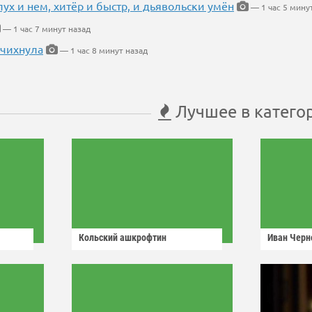
глух и нем, хитёр и быстр, и дьявольски умён
— 1 час 5 мину
— 1 час 7 минут назад
 чихнула
— 1 час 8 минут назад
Лучшее в катего
Кольский ашкрофтин
Иван Черн