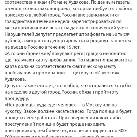
соотечественниками Романа Худякова. По данным газеты,
он «подготовил законопроект, который требует от любого
приезжего в любой город России вне зависимости от
гражданства в течение недели зарегистрироваться по
месту проживания и встать на дактилоскопический учет».
Нарушителей депутат предлагает штрафовать на 50 тысяч
рублей, а мигрантов депортировать на родину с запретом
на въезд в Россию в течение 15 лет.
«А то они /приезжие/ покупают регистрацию непонятно
где, получают карту пребывания. По нашим поправкам эта
карта должна соответствовать фактическому месту
пребывания и проживания», — цитируют «Известия»
Худякова.
Депутат также считает, что любой, кто отправится хотя бы
на неделю в другой город России, обязан пройти эту
процедуру.
«Нет разницы, куда едет человек — в Москву или на
Чукотку. Закон должен касаться всех. Тогда полиции будет
проще и легче работать. При совершении каких-либо
преступлений полиции будет проще находить
преступников, тем более тех, кто регистрируется по 300-
500 человек в одной квартире», — заявил Худяков.