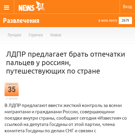
Вход
Развлечения
в мою ленту
2679
Лучшее
Горячее
Новое
ЛДПР предлагает брать отпечатки
пальцев у россиян,
путешествующих по стране
отметили
35
в архиве
В ЛДПР предлагают ввести жесткий контроль за всеми
мигрантами и гражданами России, совершающими
поездки внутри страны, сообщают сегодня «Известия» со
ссылкой на депутата Госдумы от этой партии, члена
комитета Госдумы по делам СНГ и связям с