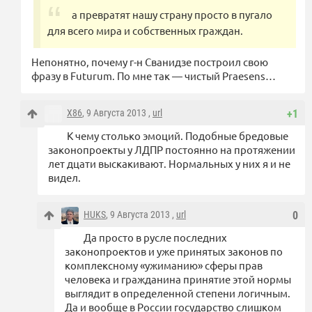
а превратят нашу страну просто в пугало
для всего мира и собственных граждан.
Непонятно, почему г-н Сванидзе построил свою
фразу в Futurum. По мне так — чистый Praesens…
X86
, 9 Августа 2013 ,
url
+1
К чему столько эмоций. Подобные бредовые
законопроекты у ЛДПР постоянно на протяжении
лет дцати выскакивают. Нормальных у них я и не
видел.
HUKS
, 9 Августа 2013 ,
url
0
Да просто в русле последних
законопроектов и уже принятых законов по
комплексному «ужиманию» сферы прав
человека и гражданина принятие этой нормы
выглядит в определенной степени логичным.
Да и вообще в России государство слишком