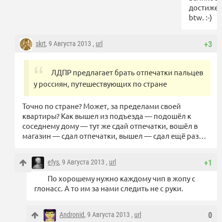
достижен
btw. :-)
skrt
, 9 Августа 2013 ,
url
+3
ЛДПР предлагает брать отпечатки пальцев
у россиян, путешествующих по стране
Точно по стране? Может, за пределами своей
квартиры? Как вышел из подъезда — подошёл к
соседнему дому — тут же сдай отпечатки, вошёл в
магазин — сдал отпечатки, вышел — сдал ещё раз…
efys
, 9 Августа 2013 ,
url
+1
По хорошему нужно каждому чип в жопу с
глонасс. А то им за нами следить не с руки.
Andronid
, 9 Августа 2013 ,
url
0