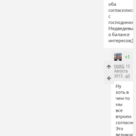
оба
согласились
с
господином
Медведевы
о балансе
интересов;)
+1
HUKS
, 12
Августа
2013 ,
url
Ну
хоть в
чем-то
мы
все
втроем
согласны
Это
великое