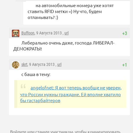
на автомобильные номера уже хотят
ставить RFID метки =) Ну что, будем
отламывать? :)
Buffoon
, 9 Августа 2013 ,
url
+3
Либерально очень даже, господа ЛИБЕРАЛ-
ДЕМОКРАТЫ!
skrt
, 9 Августа 2013 ,
url
+1
с баша в тему:
angelofnet: Я вот теперь вообще не уверен,
что России нужны граждане. Ей вполне хватило
бы гастарбайтеров
Войдите
или
станьте участником
, чтобы комментировать