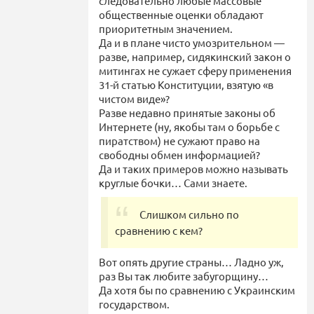
следовательно любые массовые
общественные оценки обладают
приоритетным значением.
Да и в плане чисто умозрительном —
разве, например, сидякинский закон о
митингах не сужает сферу применения
31-й статью Конституции, взятую «в
чистом виде»?
Разве недавно принятые законы об
Интернете (ну, якобы там о борьбе с
пиратством) не сужают право на
свободны обмен информацией?
Да и таких примеров можно называть
круглые бочки… Сами знаете.
Слишком сильно по
сравнению с кем?
Вот опять другие страны… Ладно уж,
раз Вы так любите забугорщину…
Да хотя бы по сравнению с Украинским
государством.