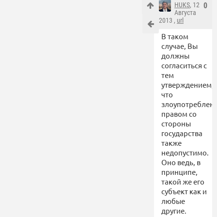
HUKS
, 12
0
Августа
2013 ,
url
В таком
случае, Вы
должны
согласиться с
тем
утверждением,
что
злоупотреблен
правом со
стороны
государства
также
недопустимо.
Оно ведь, в
принципе,
такой же его
субъект как и
любые
другие.