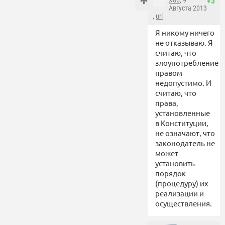
X86
, 9
+3
Августа 2013
,
url
Я никому ничего
не отказываю. Я
считаю, что
злоупотребление
правом
недопустимо. И
считаю, что
права,
установленные
в Конституции,
не означают, что
законодатель не
может
установить
порядок
(процедуру) их
реализации и
осуществления.