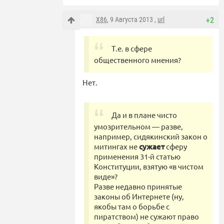
X86
, 9 Августа 2013 ,
url
+2
Т.е. в сфере
общественного мнения?
Нет.
Да и в плане чисто
умозрительном — разве,
например, сидякинский закон о
митингах не
сужает
сферу
применения 31-й статью
Конституции, взятую «в чистом
виде»?
Разве недавно принятые
законы об Интернете (ну,
якобы там о борьбе с
пиратством) не сужают право