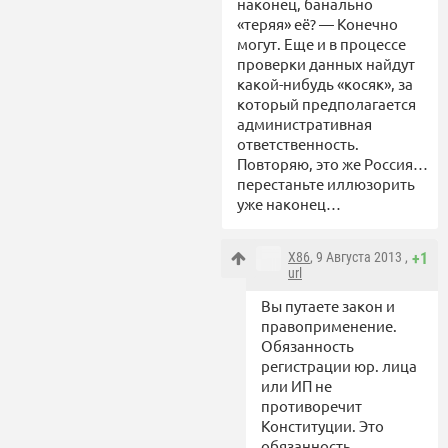
наконец, банально
«теряя» её? — Конечно
могут. Еще и в процессе
проверки данных найдут
какой-нибудь «косяк», за
который предполагается
административная
ответственность.
Повторяю, это же Россия…
перестаньте иллюзорить
уже наконец…
X86
, 9 Августа 2013 ,
+1
url
Вы путаете закон и
правоприменение.
Обязанность
регистрации юр. лица
или ИП не
противоречит
Конституции. Это
обязанность