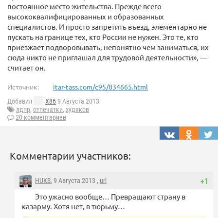
постоянное место жительства. Прежде всего
высококвалифицированных и образованных
специалистов. И просто запретить въезд, элементарно не
пускать на границе тех, кто России не нужен. Это те, кто
приезжает подворовывать, непонятно чем заниматься, их
сюда никто не приглашал для трудовой деятельности», —
считает он.
Источник:
itar-tass.com/c95/834665.html
Добавил
X86
9 Августа 2013
лдпр
,
отпечатки
,
худяков
20 комментариев
Комментарии участников:
HUKS
, 9 Августа 2013 ,
url
+1
Это ужасно вообще… Превращают страну в
казарму. Хотя нет, в тюрьму…