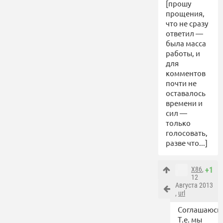
[прошу
прощения,
что не сразу
ответил —
была масса
работы, и
для
комментов
почти не
оставалось
времени и
сил —
только
голосовать,
разве что...]
X86
,
+1
12
Августа 2013
,
url
Соглашаюсь.
Т.е. мы