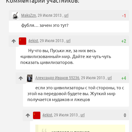
Комментарии участников:
MaksZzn
, 29 Июля 2013 ,
url
-1
фубля… зачем это тут?
4ekist
, 29 Июля 2013 ,
url
+2
Ну что вы, Пуськи же, за них весь
«цивилизованный» мир. Дайте же чуть-чуть
показать цивилизаторов.
Александр Иванов 55236
, 29 Июля 2013 ,
url
+4
если это цивилизаторы с той стороны, то с
этой на передовой будете вы. Жуткий мир
получается мудаков и лжецов
4ekist
, 29 Июля 2013 ,
url
0
мудаков и лжецов