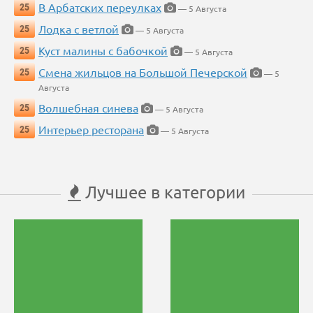
В Арбатских переулках
25
— 5 Августа
Лодка с ветлой
25
— 5 Августа
Куст малины с бабочкой
25
— 5 Августа
Смена жильцов на Большой Печерской
25
— 5
Августа
Волшебная синева
25
— 5 Августа
Интерьер ресторана
25
— 5 Августа
Лучшее в категории