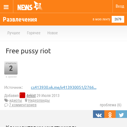
Вход
Развлечения
в мою ленту
2679
Лучшее
Горячее
Новое
Free pussy riot
отметили
2
в архиве
Источник:
cs413930.vk.me/v413930051/2766...
Добавил
4ekist
29 Июля 2013
идиоты
Нидерланды
7 комментариев
проблема (6)