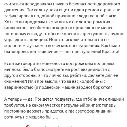
считаться передовиком науки о безопасности дорожного
движения. Поскольку пока еще ни один регион страны не
зафиксировал подобной причинно-следственной связи.
Хотя если продолжать мыслить в стиле костромских
гаишников, неизбежно вскорости придешь к не менее
логичному выводу: чтобы искоренить преступность, нужно
упразднить полицию. Ибо это исключительно по ее
милости мы узнаем о всяческих преступлениях. Как было
бы здорово: нет заявления — нет преступления! Красота!
Если же говорить серьезно, то костромским полицаям
неплохо было бы посмотреть на рост аварийности с
другой стороны: а что лично вы, ребятки, делаете для ее
снижения?! Или привыкли, что за вас колдобины с
аварийностью (и подвеской машин заодно) борются?
А теперь — да. Придется подумать, где отбойничек лишний
требуется, на каком участке патрульный экипаж теперь
постоянно держать придется, а где светофор лишний
воткнуть не мешало бы……