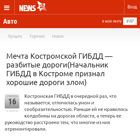
Вход
Авто
в мою ленту
3157
Лучшее
Горячее
Новое
Мечта Костромской ГИБДД —
разбитые дороги(Начальник
ГИБДД в Костроме признал
хорошие дороги злом)
Костромская ГИБДД в очередной раз, что
отметили
16
называется, отличилась умом и
сообразительностью. Раньше ей не нравились
в архиве
колдобины на дорогах области, а теперь ее
руководство расстроено тем, что многие из них
отремонтировали.