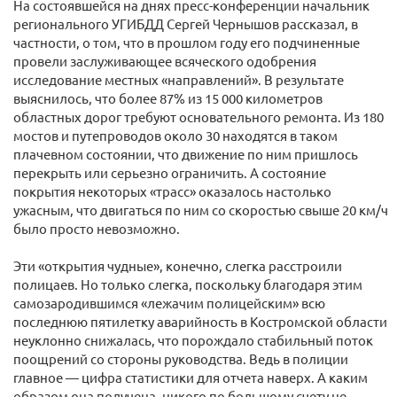
На состоявшейся на днях пресс-конференции начальник
регионального УГИБДД Сергей Чернышов рассказал, в
частности, о том, что в прошлом году его подчиненные
провели заслуживающее всяческого одобрения
исследование местных «направлений». В результате
выяснилось, что более 87% из 15 000 километров
областных дорог требуют основательного ремонта. Из 180
мостов и путепроводов около 30 находятся в таком
плачевном состоянии, что движение по ним пришлось
перекрыть или серьезно ограничить. А состояние
покрытия некоторых «трасс» оказалось настолько
ужасным, что двигаться по ним со скоростью свыше 20 км/ч
было просто невозможно.
Эти «открытия чудные», конечно, слегка расстроили
полицаев. Но только слегка, поскольку благодаря этим
самозародившимся «лежачим полицейским» всю
последнюю пятилетку аварийность в Костромской области
неуклонно снижалась, что порождало стабильный поток
поощрений со стороны руководства. Ведь в полиции
главное — цифра статистики для отчета наверх. А каким
образом она получена, никого по большому счету не