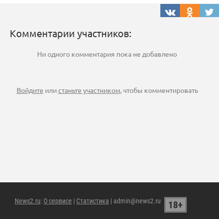
Комментарии участников:
Ни одного комментария пока не добавлено
Войдите
или
станьте участником
, чтобы комментировать
News2.ru
:
О сервисе
|
Статистика
| admin@news2.ru
18+