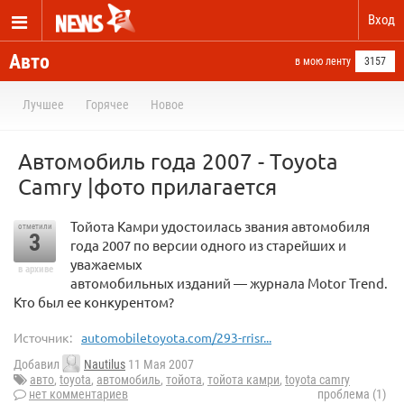
Вход
Авто
в мою ленту
3157
Лучшее
Горячее
Новое
Автомобиль года 2007 - Toyota
Camry |фото прилагается
Тойота Камри удостоилась звания автомобиля
отметили
3
года 2007 по версии одного из старейших и
уважаемых
в архиве
автомобильных изданий — журнала Motor Trend.
Кто был ее конкурентом?
Источник:
automobiletoyota.com/293-rrisr...
Добавил
Nautilus
11 Мая 2007
авто
,
toyota
,
автомобиль
,
тойота
,
тойота камри
,
toyota camry
нет комментариев
проблема (1)