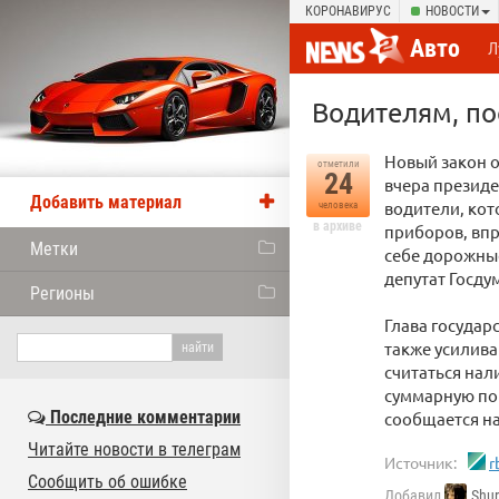
КОРОНАВИРУС
НОВОСТИ
Авто
Л
Водителям, по
Новый закон о
отметили
24
вчера президе
Добавить материал
водители, ко
человека
в архиве
приборов, впр
Метки
себе дорожны
депутат Госду
Регионы
Глава государ
также усилива
считаться на
суммарную пог
Последние комментарии
сообщается на
Читайте новости в телеграм
Источник:
r
Сообщить об ошибке
Добавил
Shur