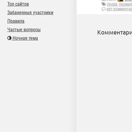
Топ сайтов
права
,
промил
нет коммента
Забаненные участники
Правила
Частые вопросы
Комментари
Ночная тема