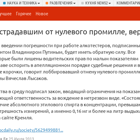
НАУКА И ТЕХНИКА
РАЗВЛЕЧЕНИЯ
КУХНЯ NEWS2
КОММЕНТАРИ
учшее
Горячее
Новое
страдавшим от нулевого промилле, ве
 введении погрешно­сти при работе алкотестеров, подписанн
нтом Владимиром Путиным, будет иметь обратную силу. Все
торые были лишены водительских прав по малым показателям
аве оспорить в апелляционном порядке судебные решения и 
е корочки, говорит лоббировавший отмену нулевого промилл
мы Вячеслав Лысаков.
ства в среду подписал закон, вводящий ограничения на показан
ющий ответственность за вождение в нетрезвом виде. «Состо
личие абсолютного этилового спирта в концентрации, превы
решность измерений, а именно 0,16 мг и более на литр выдых
 сайте Кремля.
bcdaily.ru/society/5629499881...
a.Fe
25 Июля 2013