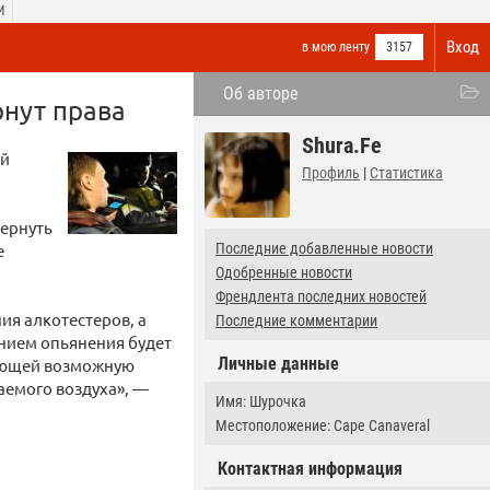
И
Вход
в мою ленту
3157
Об авторе
рнут права
Shura.Fe
ый
Профиль
|
Статистика
вернуть
е
Последние добавленные новости
Одобренные новости
Френдлента последних новостей
ия алкотестеров, а
Последние комментарии
янием опьянения будет
Личные данные
шающей возможную
аемого воздуха», —
Имя: Шурочка
Местоположение: Cape Canaveral
Контактная информация