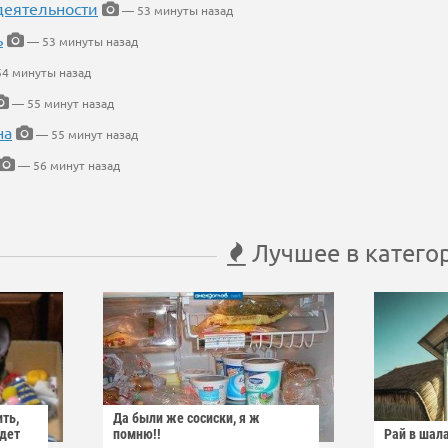
деятельности
— 53 минуты назад
ь
— 53 минуты назад
4 минуты назад
— 55 минут назад
на
— 55 минут назад
— 56 минут назад
Лучшее в катего
ить,
Да были же сосиски, я ж
йдет
помню!!
Рай в шал