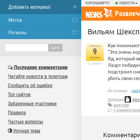
КОРОНАВИРУС
НОВОСТИ
Добавить материал
Развлеч
Метки
Вильям Шексп
Регионы
Как понимают 
отметили
9
"Это очень хо
Яд, который в
человек
в архиве
Лаэрт победил
Последние комментарии
подстроил сме
Читайте новости в телеграм
убить свою се
Сообщить об ошибке
Источник:
rast
Топ сайтов
Добавил
Alex
Забаненные участники
шекспир
1 комментари
Правила
Частые вопросы
Ночная тема
Комментари