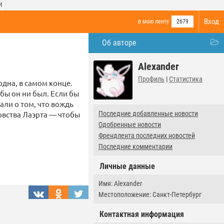
И
Вход
в мою ленту
2679
Об авторе
Alexander
Профиль
|
Статистика
одна, в самом конце.
бы он ни был. Если бы
али о том, что вождь
овства Лаэрта — чтобы
Последние добавленные новости
Одобренные новости
Френдлента последних новостей
Последние комментарии
Личные данные
Имя: Alexander
Местоположение: Санкт-Петербург
Контактная информация