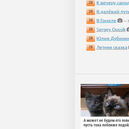
К вечеру само
28
В далёкий пут
28
В Гомеле
28
— 5
Sergey Oussik
28
Юлия Дубини
28
Летняя сказка
28
А может не будем его лов
пусть тока поближе подо