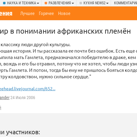
НАУКА И ТЕХНИКА
РАЗВЛЕЧЕНИЯ
КУХНЯ NEWS2
КОММЕНТАРИ
ения
Лучшее
Горячее
Новое
ир в понимании африканских племён
классику люди другой культуры.
рошая история. И ты рассказала ее почти без ошибок. Есть еще 
ыпила мать Гамлета, предназначался победителю в драке, кем 
, вождь и его бы отравил, потому что не хотел, чтобы люди узн
рть Гамлета. И потом, тогда бы ему не пришлось бояться колд
стру колдовством, нужно сильное сердце."
eehead.livejournal.com/652...
ander
24 Июля 2006
й
и участников: