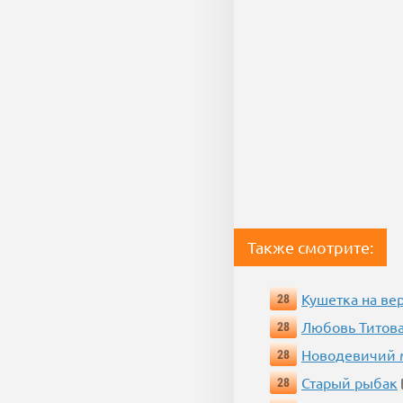
Также смотрите:
Кушетка на ве
28
Любовь Титова
28
Новодевичий м
28
Старый рыбак
28