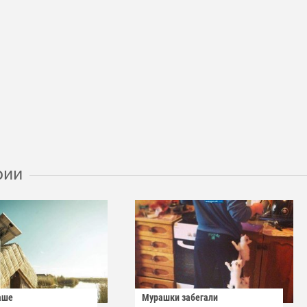
рии
аше
Мурашки забегали