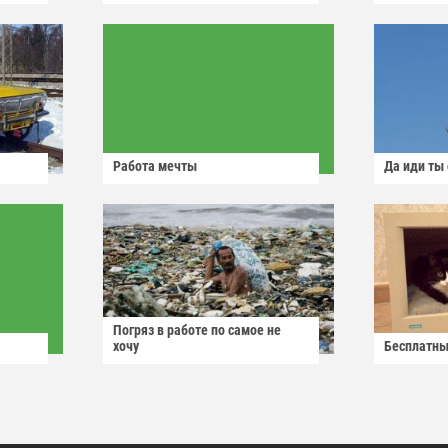
Работа мечты
Да иди ты
Погряз в работе по самое не
хочу
Бесплатны