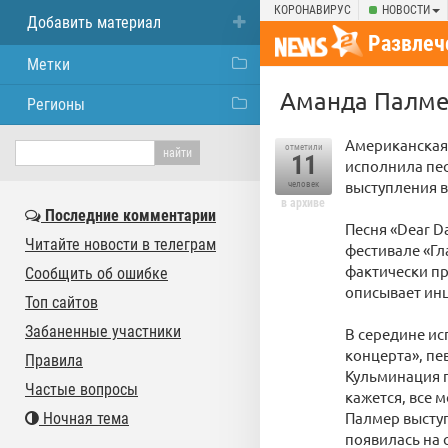
КОРОНАВИРУС
НОВОСТИ
Добавить материал
Развлеч
Метки
Аманда Палмер
Регионы
Американская
отметили
11
исполнила пес
выступления в
человек
в архиве
Последние комментарии
Песня «Dear D
Читайте новости в телеграм
фестивале «Гл
фактически пр
Сообщить об ошибке
описывает инц
Топ сайтов
Забаненные участники
В середине ис
концерта», пе
Правила
Кульминация п
Частые вопросы
кажется, все 
Палмер выступа
Ночная тема
появилась на с