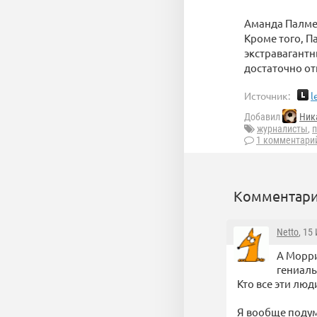
Аманда Палмер
Кроме того, П
экстравагантн
достаточно о
Источник:
l
Добавил
Ник
журналисты
,
п
1 комментари
Комментари
Netto
, 15
А Морри
гениаль
Кто все эти люд
Я вообще подум