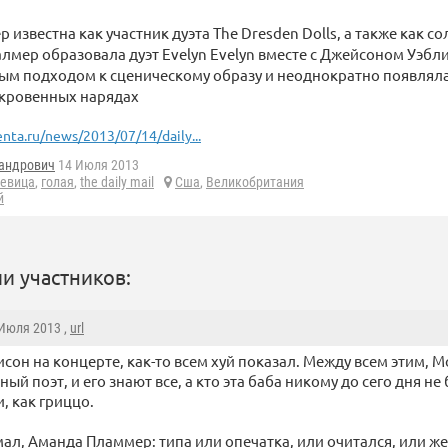
 известна как участник дуэта The Dresden Dolls, а также как с
алмер образовала дуэт Evelyn Evelyn вместе с Джейсоном Уэбл
ым подходом к сценическому образу и неоднократно появлялас
ткровенных нарядах
enta.ru/news/2013/07/14/daily...
андрович
14 Июля 2013
евица
,
голая
,
the daily mail
Сша
,
Великобритания
й
и участников:
 Июля 2013 ,
url
сон на концерте, как-то всем хуй показал. Между всем этим, 
ный поэт, и его знают все, а кто эта баба никому до сего дня не
и, как гриццо.
ал, Аманда Пламмер: типа или опечатка, или очитался, или ж