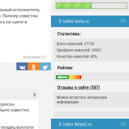
ольный исполнитель.
и. Палмер известна
О сайте lenta.ru
ь на сцене в
Статистика:
Всего новостей: 27739
Одобрено новостей: 10957
Качество новостей: 40%
проблема (1)
Рейтинг
Отзывы о сайте (507)
0
Можно встретить интересную
информацию
Морисон
 было известно.
О сайте News2.ru
е пиздец воплоти