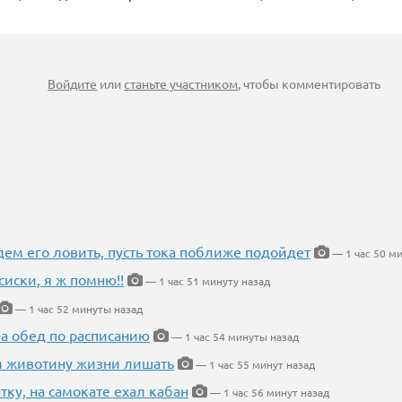
Войдите
или
станьте участником
, чтобы комментировать
дем его ловить, пусть тока поближе подойдет
— 1 час 50 ми
сиски, я ж помню!!
— 1 час 51 минуту назад
— 1 час 52 минуты назад
 а обед по расписанию
— 1 час 54 минуты назад
м животину жизни лишать
— 1 час 55 минут назад
тку, на самокате ехал кабан
— 1 час 56 минут назад