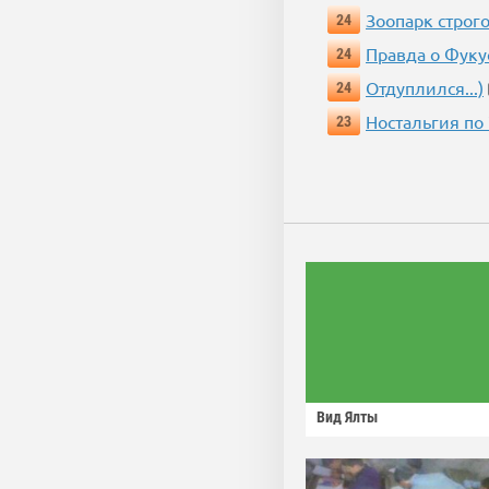
Зоопарк строг
24
Правда о Фук
24
Отдуплился...)
24
Ностальгия по
23
Вид Ялты