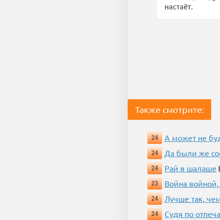
настаёт.
Также смотрите:
А может не бу
24
Да были же со
24
Рай в шалаше
24
Война войной,
23
Лучше так, че
24
Судя по отпеча
24