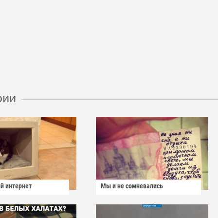
рии
й интернет
Мы и не сомневались