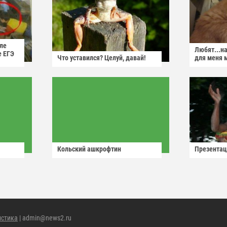
ле
Любят...н
е ЕГЭ
Что уставился? Целуй, давай!
для меня 
Кольский ашкрофтин
Презентац
истика
| admin@news2.ru