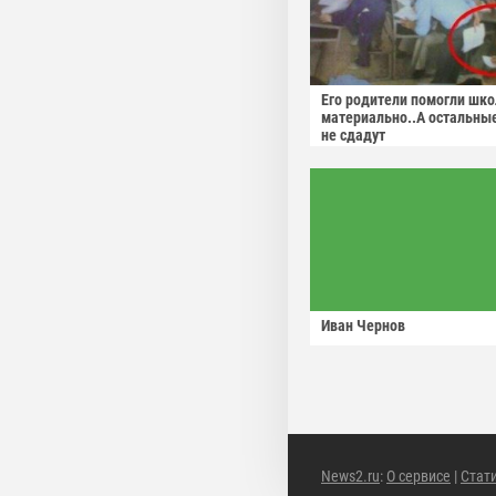
Его родители помогли шко
материально..А остальны
не сдадут
Иван Чернов
News2.ru
:
О сервисе
|
Стат