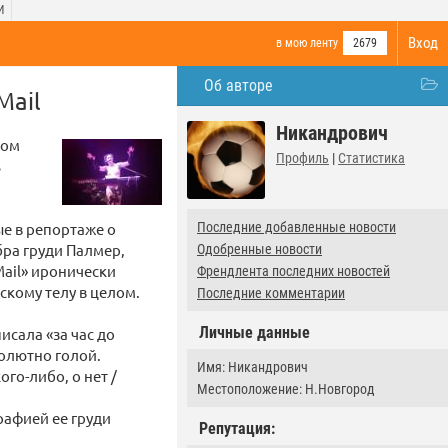
И
Вход
в мою ленту
2679
Об авторе
Mail
Никандрович
шом
Профиль
|
Статистика
ь
ые в репортаже о
Последние добавленные новости
ра груди Палмер,
Одобренные новости
ail» иронически
Френдлента последних новостей
скому телу в целом.
Последние комментарии
Личные данные
исала «за час до
солютно голой.
Имя: Никандрович
го-либо, о нет /
Местоположение: Н.Новгород
графией ее груди
Репутация: