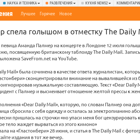
НАУКА И ТЕХНИКА
РАЗВЛЕЧЕНИЯ
КУХНЯ NEWS2
КОММЕНТАРИ
ения
Лучшее
Горячее
Новое
 спела голышом в отместку The Daily 
 певица Аманда Палмер на концерте в Лондоне 12 июля голы
ню, посвященную британскому таблоиду The Daily Mail. Запис
ыложена SaveFrom.net на YouTube.
aily Mail» была сочинена в качестве ответа журналистам, котор
астонбери» сконцентрировали внимание на вывалившейся из б
оигнорировав музыкальную составляющую. Текст «Dear Daily M
идент с Палмер и высмеивает отношение желтой прессы к жен
полнения «Dear Daily Mail», которую, по словам Палмер она доп
вица сбросила с себя одежду и осталась за электропианино аб
есни пришлась на строчки «но упаси меня бог цензурировать ко
мое тело жаждет вырваться из этого кимоно»
ла на «Гластонбери» 28 июня, и статья в The Daily Mail с фото
айте издания в тот же вечер.