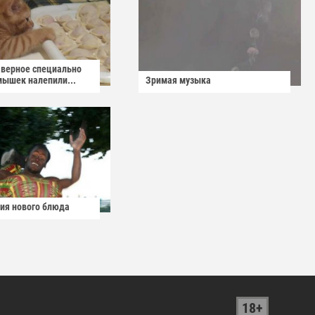
аверное специально
мышек налепили...
Зримая музыка
ия нового блюда
18+