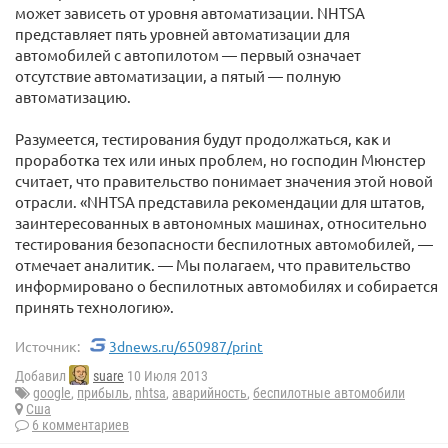
может зависеть от уровня автоматизации. NHTSA
представляет пять уровней автоматизации для
автомобилей с автопилотом — первый означает
отсутствие автоматизации, а пятый — полную
автоматизацию.
Разумеется, тестирования будут продолжаться, как и
проработка тех или иных проблем, но господин Мюнстер
считает, что правительство понимает значения этой новой
отрасли. «NHTSA представила рекомендации для штатов,
заинтересованных в автономных машинах, относительно
тестирования безопасности беспилотных автомобилей, —
отмечает аналитик. — Мы полагаем, что правительство
информировано о беспилотных автомобилях и собирается
принять технологию».
Источник:
3dnews.ru/650987/print
Добавил
suare
10 Июля 2013
google
,
прибыль
,
nhtsa
,
аварийность
,
беспилотные автомобили
Сша
6 комментариев