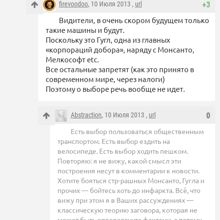
firevoodoo
, 10 Июля 2013 ,
url
+3
Видители, в очень скором будущем только
такие машины и будут.
Поскольку это Гугл, одна из главных
«корпораций добора», наряду с Монсанто,
Мелкософт etc.
Все остальные запретят (как это принято в
современном мире, через налоги)
Поэтому о выборе речь вообще не идет.
Abstraction
, 10 Июля 2013 ,
url
0
Есть выбор пользоваться общественным
транспортом. Есть выбор ездить на
велосипеде. Есть выбор ходить пешком.
Повторяю: я не вижу, какой смысл эти
построения несут в комментарии к новости.
Хотите бояться стр-рашных Монсанто, Гугла и
прочих — бойтесь хоть до инфаркта. Всё, что
вижу при этом я в Ваших рассуждениях —
классическую теорию заговора, которая не
может быть опровергнута фактами, а потому