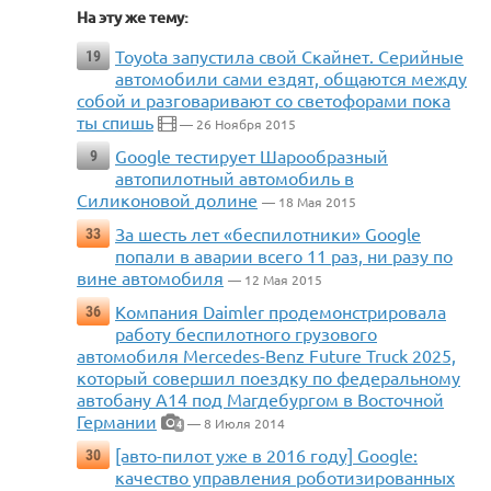
На эту же тему:
Toyota запустила свой Скайнет. Серийные
19
автомобили сами ездят, общаются между
собой и разговаривают со светофорами пока
ты спишь
— 26 Ноября 2015
Google тестирует Шарообразный
9
автопилотный автомобиль в
Силиконовой долине
— 18 Мая 2015
За шесть лет «беспилотники» Google
33
попали в аварии всего 11 раз, ни разу по
вине автомобиля
— 12 Мая 2015
Компания Daimler продемонстрировала
36
работу беспилотного грузового
автомобиля Mercedes-Benz Future Truck 2025,
который совершил поездку по федеральному
автобану A14 под Магдебургом в Восточной
Германии
— 8 Июля 2014
4
[авто-пилот уже в 2016 году] Google:
30
качество управления роботизированных