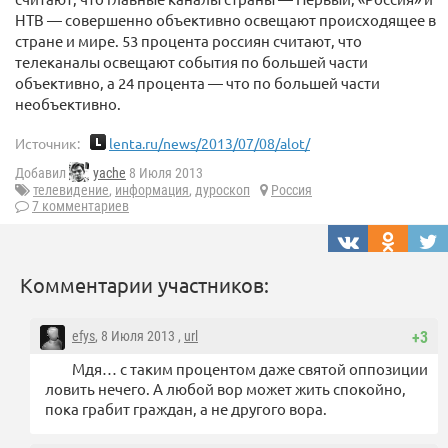
НТВ — совершенно объективно освещают происходящее в
стране и мире. 53 процента россиян считают, что
телеканалы освещают события по большей части
объективно, а 24 процента — что по большей части
необъективно.
Источник:
lenta.ru/news/2013/07/08/alot/
Добавил
yache
8 Июля 2013
телевидение
,
информация
,
дуроскоп
Россия
7 комментариев
Комментарии участников:
efys
, 8 Июля 2013 ,
url
+3
Мдя… с таким процентом даже святой оппозиции
ловить нечего. А любой вор может жить спокойно,
пока грабит граждан, а не другого вора.