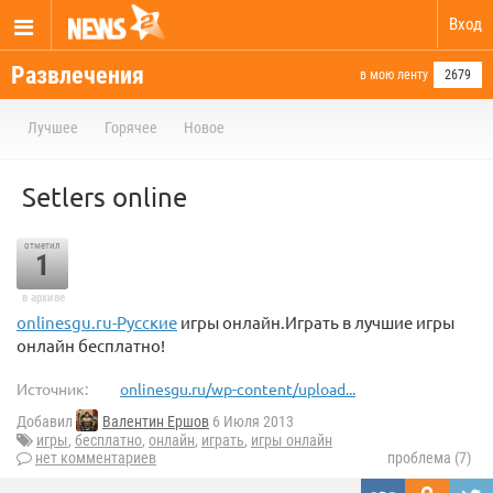
Вход
Развлечения
в мою ленту
2679
Лучшее
Горячее
Новое
Setlers online
отметил
1
в архиве
onlinesgu.ru-Русские
игры онлайн.Играть в лучшие игры
онлайн бесплатно!
Источник:
onlinesgu.ru/wp-content/upload...
Добавил
Валентин Ершов
6 Июля 2013
игры
,
бесплатно
,
онлайн
,
играть
,
игры онлайн
нет комментариев
проблема (7)