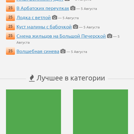
В Арбатских переулках
25
— 5 Августа
Лодка с ветлой
25
— 5 Августа
Куст малины с бабочкой
25
— 5 Августа
Смена жильцов на Большой Печерской
25
— 5
Августа
Волшебная синева
25
— 5 Августа
Лучшее в категории