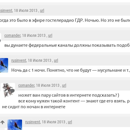
usinvent
, 18 Июля 2013 ,
url
огда это было в эфире гостелерадио ГДР. Ночью. Но это не был
comander
, 18 Июля 2013 ,
url
вы думаете федеральные каналы должны показывать подоб
rusinvent
, 18 Июля 2013 ,
url
Ночь да с 1 ночи. Понятно, что не будут — мусульмане и т.
comander
, 18 Июля 2013 ,
url
может вам пару сайтов в интернете подсказать? )
все кому нужен такой контент — знают где его взять. р
не сидит по ночам в интернете
rusinvent
, 18 Июля 2013 ,
url