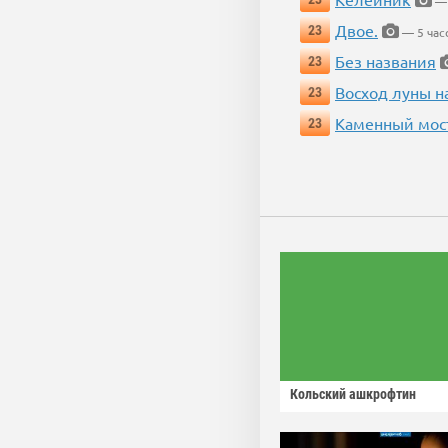
— 
Двое.
23
— 5 час
Без названия
23
Восход луны н
23
Каменный мос
23
Кольский ашкрофтин