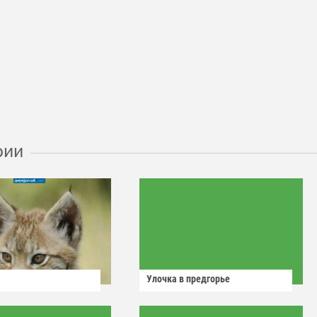
рии
Улочка в предгорье