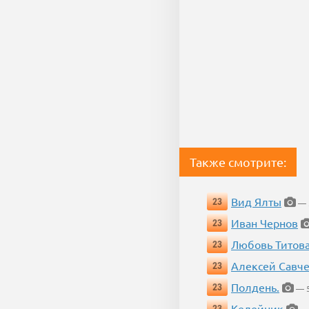
Также смотрите:
Вид Ялты
23
— 5
Иван Чернов
23
Любовь Титов
23
Алексей Савч
23
Полдень.
23
— 5
Келейник
23