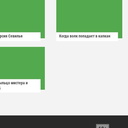
рсия Севилья
Когда волк попадает в капкан
ыльцо мистера и
д