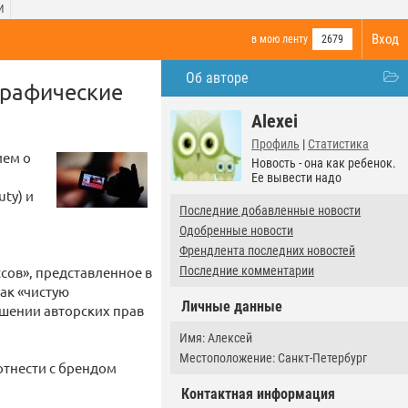
И
Вход
в мою ленту
2679
Об авторе
графические
Alexei
Профиль
|
Статистика
ием о
Новость - она как ребенок.
Ее вывести надо
ty) и
Последние добавленные новости
Одобренные новости
Френдлента последних новостей
сов», представленное в
Последние комментарии
ак «чистую
Личные данные
ушении авторских прав
Имя: Алексей
Местоположение: Санкт-Петербург
оотнести с брендом
Контактная информация