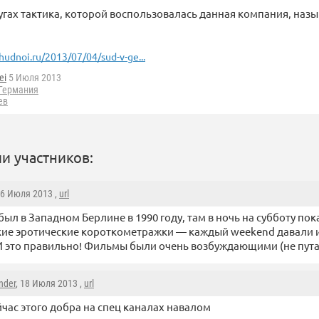
угах тактика, которой воспользовалась данная компания, назы
hudnoi.ru/2013/07/04/sud-v-ge...
ei
5 Июля 2013
Германия
ев
и участников:
 6 Июля 2013 ,
url
 был в Западном Берлине в 1990 году, там в ночь на субботу по
ие эротические короткометражки — каждый weekend давали 
 это правильно! Фильмы были очень возбуждающими (не путат
nder
, 18 Июля 2013 ,
url
йчас этого добра на спец каналах навалом