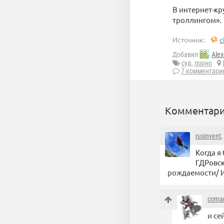
В интернет-кр
троллингом».
Источник:
c
Добавил
Alex
суд
,
порно
7 комментари
Комментари
rusinvent
,
Когда я
ГДРовск
рождаемости/ И
coma
и се