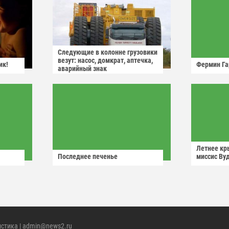
Следующие в колонне грузовики
везут: насос, домкрат, аптечка,
ик!
Фермин Га
аварийный знак
Летнее кр
Последнее печенье
миссис Ву
истика
| admin@news2.ru