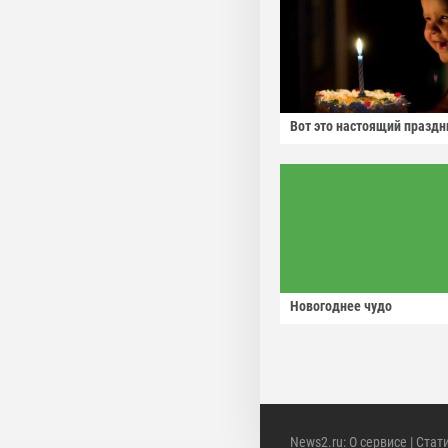
Вот это настоящий праздн
Новогоднее чудо
News2.ru
:
О сервисе
|
Стат