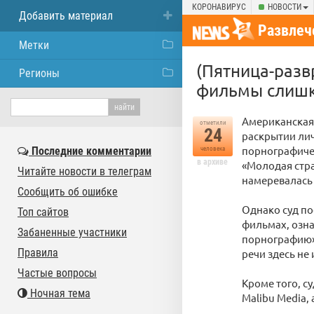
КОРОНАВИРУС
НОВОСТИ
Добавить материал
Развлеч
Метки
(Пятница-разв
Регионы
фильмы слишк
Американская 
отметили
24
раскрытии лич
порнографичес
Последние комментарии
человека
в архиве
«Молодая стра
Читайте новости в телеграм
намеревалась
Сообщить об ошибке
Однако суд по
Топ сайтов
фильмах, озна
Забаненные участники
порнографию».
Правила
речи здесь не 
Частые вопросы
Кроме того, с
Ночная тема
Malibu Media, 