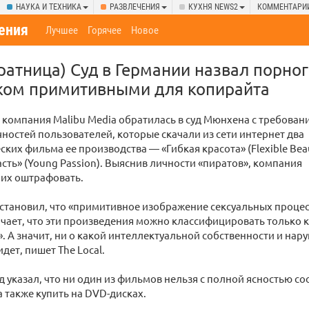
НАУКА И ТЕХНИКА
РАЗВЛЕЧЕНИЯ
КУХНЯ NEWS2
КОММЕНТАРИ
ения
Лучшее
Горячее
Новое
ратница) Суд в Германии назвал порно
ом примитивными для копирайта
компания Malibu Media обратилась в суд Мюнхена с требован
ностей пользователей, которые скачали из сети интернет два
ких фильма ее производства — «Гибкая красота» (Flexible Beau
сть» (Young Passion). Выяснив личности «пиратов», компания
 их оштрафовать.
становил, что «примитивное изображение сексуальных процес
чает, что эти произведения можно классифицировать только к
 А значит, ни о какой интеллектуальной собственности и нар
идет, пишет The Local.
уд указал, что ни один из фильмов нельзя с полной ясностью с
а также купить на DVD-дисках.