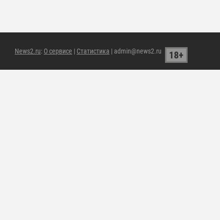
News2.ru
:
О сервисе
|
Статистика
| admin@news2.ru
18+