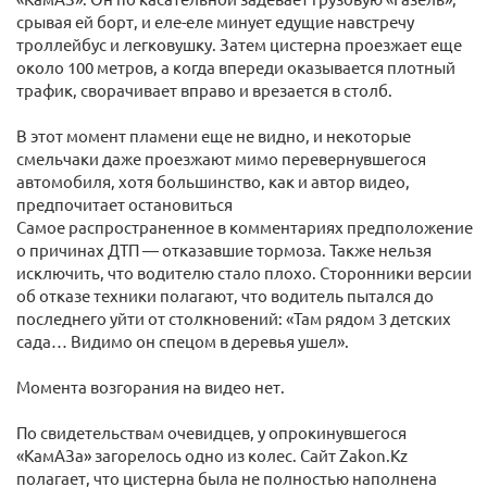
срывая ей борт, и еле-еле минует едущие навстречу
троллейбус и легковушку. Затем цистерна проезжает еще
около 100 метров, а когда впереди оказывается плотный
трафик, сворачивает вправо и врезается в столб.
В этот момент пламени еще не видно, и некоторые
смельчаки даже проезжают мимо перевернувшегося
автомобиля, хотя большинство, как и автор видео,
предпочитает остановиться
Самое распространенное в комментариях предположение
о причинах ДТП — отказавшие тормоза. Также нельзя
исключить, что водителю стало плохо. Сторонники версии
об отказе техники полагают, что водитель пытался до
последнего уйти от столкновений: «Там рядом 3 детских
сада… Видимо он спецом в деревья ушел».
Момента возгорания на видео нет.
По свидетельствам очевидцев, у опрокинувшегося
«КамАЗа» загорелось одно из колес. Сайт Zakon.Kz
полагает, что цистерна была не полностью наполнена