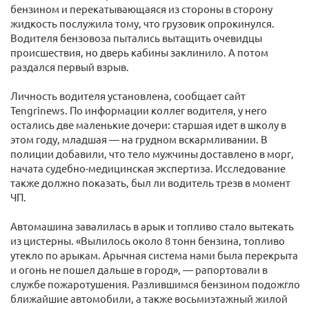
бензином и перекатывающаяся из стороны в сторону
жидкость послужила тому, что грузовик опрокинулся.
Водителя бензовоза пытались вытащить очевидцы
происшествия, но дверь кабины заклинило. А потом
раздался первый взрыв.
Личность водителя установлена, сообщает сайт
Tengrinews. По информации коллег водителя, у него
остались две маленькие дочери: старшая идет в школу в
этом году, младшая — на грудном вскармливании. В
полиции добавили, что тело мужчины доставлено в морг,
начата судебно-медицинская экспертиза. Исследование
также должно показать, был ли водитель трезв в момент
ЧП.
Автомашина завалилась в арык и топливо стало вытекать
из цистерны. «Вылилось около 8 тонн бензина, топливо
утекло по арыкам. Арычная система нами была перекрыта
и огонь не пошел дальше в город», — рапортовали в
службе пожаротушения. Разлившимся бензином подожгло
ближайшие автомобили, а также восьмиэтажный жилой