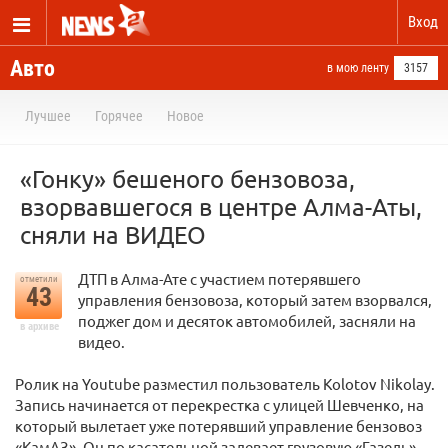
Вход
Авто
в мою ленту
3157
Лучшее
Горячее
Новое
«Гонку» бешеного бензовоза,
взорвавшегося в центре Алма-Аты,
сняли на ВИДЕО
ДТП в Алма-Ате с участием потерявшего
отметили
43
управления бензовоза, который затем взорвался,
поджег дом и десяток автомобилей, засняли на
в архиве
видео.
Ролик на Youtube разместил пользователь Kolotov Nikolay.
Запись начинается от перекрестка с улицей Шевченко, на
который вылетает уже потерявший управление бензовоз
«КамАЗ». Он по касательной задевает грузовую «Газель»,