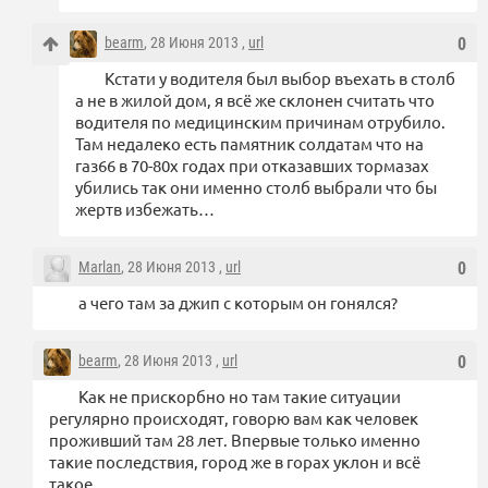
bearm
, 28 Июня 2013 ,
url
0
Кстати у водителя был выбор въехать в столб
а не в жилой дом, я всё же склонен считать что
водителя по медицинским причинам отрубило.
Там недалеко есть памятник солдатам что на
газ66 в 70-80х годах при отказавших тормазах
убились так они именно столб выбрали что бы
жертв избежать…
Marlan
, 28 Июня 2013 ,
url
0
а чего там за джип с которым он гонялся?
bearm
, 28 Июня 2013 ,
url
0
Как не прискорбно но там такие ситуации
регулярно происходят, говорю вам как человек
проживший там 28 лет. Впервые только именно
такие последствия, город же в горах уклон и всё
такое.