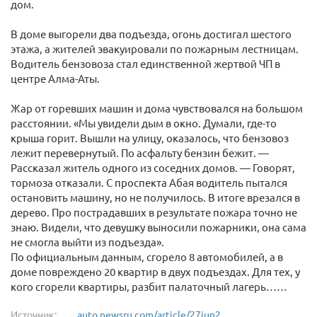
дом.
В доме выгорели два подъезда, огонь достигал шестого
этажа, а жителей эвакуировали по пожарным лестницам.
Водитель бензовоза стал единственной жертвой ЧП в
центре Алма-Аты.
Жар от горевших машин и дома чувствовался на большом
расстоянии. «Мы увидели дым в окно. Думали, где-то
крыша горит. Вышли на улицу, оказалось, что бензовоз
лежит перевернутый. По асфальту бензин бежит. —
Рассказал житель одного из соседних домов. — Говорят,
тормоза отказали. С проспекта Абая водитель пытался
остановить машину, но не получилось. В итоге врезался в
дерево. Про пострадавших в результате пожара точно не
знаю. Видели, что девушку выносили пожарники, она сама
не смогла выйти из подъезда».
По официальным данным, сгорело 8 автомобилей, а в
доме повреждено 20 квартир в двух подъездах. Для тех, у
кого сгорели квартиры, разбит палаточный лагерь……
Источник:
auto.newsru.com/article/27jun2...