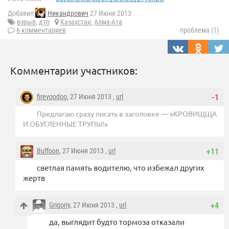
Добавил
Никандрович
27 Июня 2013
взрыв
,
дтп
Казахстан
,
Алма-Ата
6 комментариев
проблема (1)
Комментарии участников:
firevoodoo
, 27 Июня 2013 ,
url
-1
Предлагаю сразу писать в заголовке — «КРОВИЩЩА
И ОБУГЛЕННЫЕ ТРУПЫ!»
Buffoon
, 27 Июня 2013 ,
url
+11
светлая память водителю, что избежал других
жертв
Grigoriy
, 27 Июня 2013 ,
url
+4
да, выглядит будто тормоза отказали