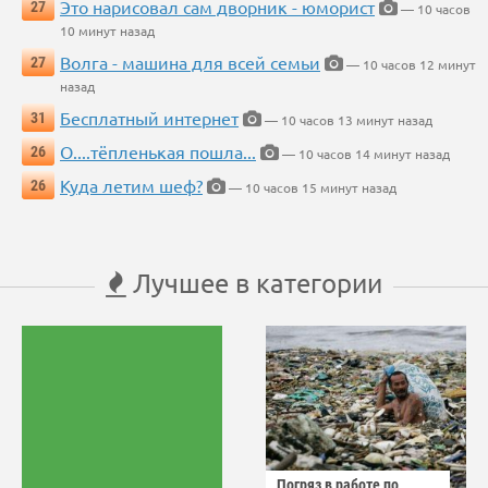
Это нарисовал сам дворник - юморист
27
— 10 часов
10 минут назад
Волга - машина для всей семьи
27
— 10 часов 12 минут
назад
Бесплатный интернет
31
— 10 часов 13 минут назад
О....тёпленькая пошла...
26
— 10 часов 14 минут назад
Куда летим шеф?
26
— 10 часов 15 минут назад
Лучшее в категории
Погряз в работе по