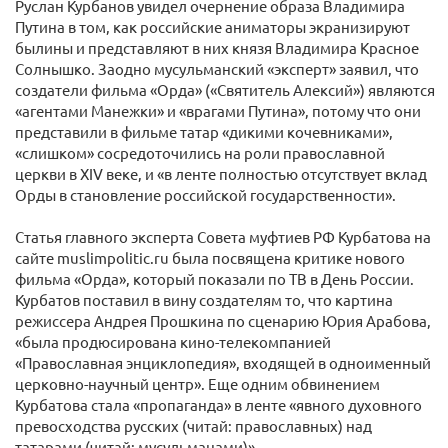
Руслан Курбанов увидел очернение образа Владимира
Путина в том, как российские аниматоры экранизируют
былины и представляют в них князя Владимира Красное
Солнышко. Заодно мусульманский «эксперт» заявил, что
создатели фильма «Орда» («Святитель Алексий») являются
«агентами Манежки» и «врагами Путина», потому что они
представили в фильме татар «дикими кочевниками»,
«слишком» сосредоточились на роли православной
церкви в XIV веке, и «в ленте полностью отсутствует вклад
Орды в становление российской государственности».
Статья главного эксперта Совета муфтиев РФ Курбатова на
сайте muslimpolitic.ru была посвящена критике нового
фильма «Орда», который показали по ТВ в День России.
Курбатов поставил в вину создателям то, что картина
режиссера Андрея Прошкина по сценарию Юрия Арабова,
«была продюсирована кино-телекомпанией
«Православная энциклопедия», входящей в одноименный
церковно-научный центр». Еще одним обвинением
Курбатова стала «пропаганда» в ленте «явного духовного
превосходства русских (читай: православных) над
татарами (читай: мусульманами)».