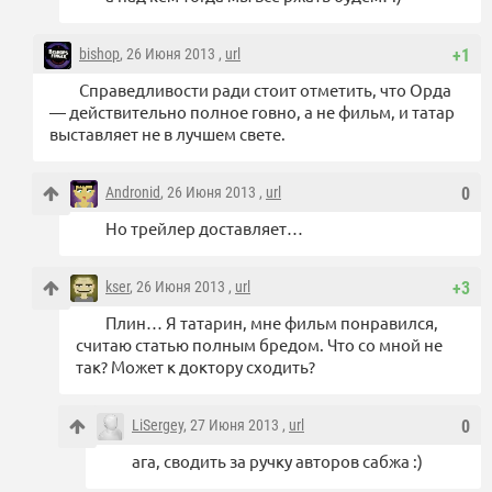
bishop
, 26 Июня 2013 ,
url
+1
Справедливости ради стоит отметить, что Орда
— действительно полное говно, а не фильм, и татар
выставляет не в лучшем свете.
Andronid
, 26 Июня 2013 ,
url
0
Но трейлер доставляет…
kser
, 26 Июня 2013 ,
url
+3
Плин… Я татарин, мне фильм понравился,
считаю статью полным бредом. Что со мной не
так? Может к доктору сходить?
LiSergey
, 27 Июня 2013 ,
url
0
ага, сводить за ручку авторов сабжа :)