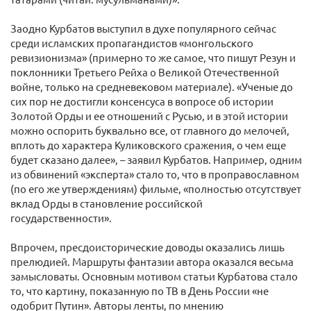
Заодно Курбатов выступил в духе популярного сейчас
среди исламских пропагандистов «монгольского
ревизионизма» (примерно то же самое, что пишут Резун и
поклонники Третьего Рейха о Великой Отечественной
войне, только на средневековом материале). «Ученые до
сих пор не достигли консенсуса в вопросе об истории
Золотой Орды и ее отношений с Русью, и в этой истории
можно оспорить буквально все, от главного до мелочей,
вплоть до характера Куликовского сражения, о чем еще
будет сказано далее», – заявил Курбатов. Например, одним
из обвинений «эксперта» стало то, что в проправославном
(по его же утверждениям) фильме, «полностью отсутствует
вклад Орды в становление российской
государственности».
Впрочем, пресдоисторические доводы оказались лишь
прелюдией. Маршруты фантазии автора оказался весьма
замысловаты. Основным мотивом статьи Курбатова стало
то, что картину, показанную по ТВ в День России «не
одобрит Путин». Авторы ленты, по мнению