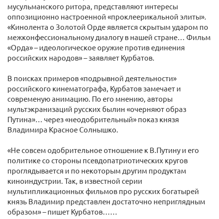
мусульманского ритора, представляют интересы
оппозиционно настроенной «проклеерикальной элиты».
«Кинолента о Золотой Орде является скрытым ударом по
межконфессиональному диалогу в нашей стране… Фильм
«Орда» – идеологическое оружие против единения
российских народов» – заявляет Курбатов.
В поисках примеров «подрывной деятельности»
российского кинематографа, Курбатов замечает и
современую анимацию. По его мнению, авторы
мультэкранизаций русских былин «очерняют образ
Путина»… через «неодобрительный» показ князя
Владимира Красное Солнышко.
«Не совсем одобрительное отношение к В.Путину и его
политике со стороны псевдопатриотических кругов
проглядывается и по некоторым другим продуктам
киноиндустрии. Так, в известной серии
мультипликационных фильмов про русских богатырей
князь Владимир представлен достаточно неприглядным
образом» – пишет Курбатов……