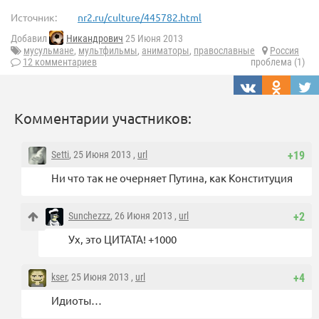
Источник:
nr2.ru/culture/445782.html
Добавил
Никандрович
25 Июня 2013
мусульмане
,
мультфильмы
,
аниматоры
,
православные
Россия
12 комментариев
проблема (1)
Комментарии участников:
Setti
, 25 Июня 2013 ,
url
+19
Ни что так не очерняет Путина, как Конституция
Sunchezzz
, 26 Июня 2013 ,
url
+2
Ух, это ЦИТАТА! +1000
kser
, 25 Июня 2013 ,
url
+4
Идиоты…