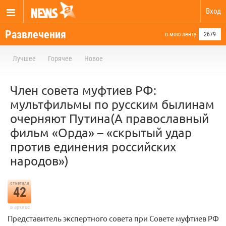
Вход
Развлечения
в мою ленту
2679
Лучшее
Горячее
Новое
Член совета муфтиев РФ:
мультфильмы по русским былинам
очерняют Путина(А православный
фильм «Орда» – «скрытый удар
против единения российских
народов»)
отметили
42
в архиве
Представитель экспертного совета при Совете муфтиев РФ