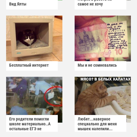
Вид Ялты
самое не хочу
Бесплатный интернет
Мы и не сомневались
Его родители помогли
Любят...наверное
школе материально..А
специально для меня
остальные ЕГЭ не
мышек налепили...
сдадут