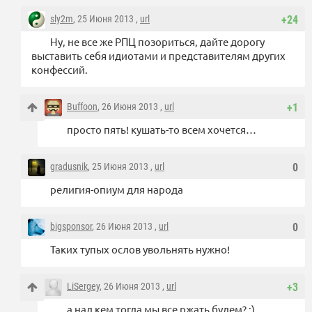
sly2m
, 25 Июня 2013 ,
url
+24
Ну, не все же РПЦ позориться, дайте дорогу
выставить себя идиотами и представителям других
конфессий.
Buffoon
, 26 Июня 2013 ,
url
+1
просто пять! кушать-то всем хочется…
gradusnik
, 25 Июня 2013 ,
url
0
религия-опиум для народа
bigsponsor
, 26 Июня 2013 ,
url
0
Таких тупых ослов увольнять нужно!
LiSergey
, 26 Июня 2013 ,
url
+3
а над кем тогда мы все ржать будем? :)