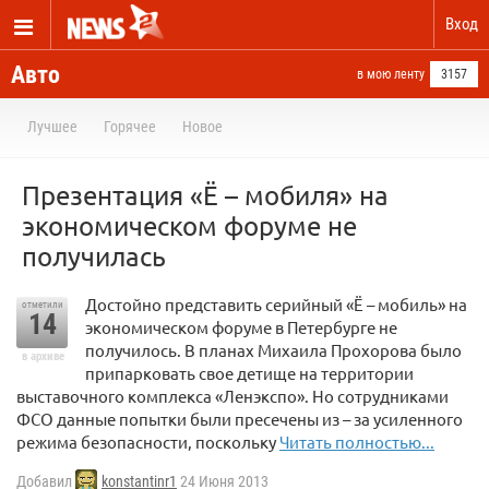
Вход
Авто
в мою ленту
3157
Лучшее
Горячее
Новое
Презентация «Ё – мобиля» на
экономическом форуме не
получилась
Достойно представить серийный «Ё – мобиль» на
отметили
14
экономическом форуме в Петербурге не
получилось. В планах Михаила Прохорова было
в архиве
припарковать свое детище на территории
выставочного комплекса «Ленэкспо». Но сотрудниками
ФСО данные попытки были пресечены из – за усиленного
режима безопасности, поскольку
Читать полностью...
Добавил
konstantinr1
24 Июня 2013