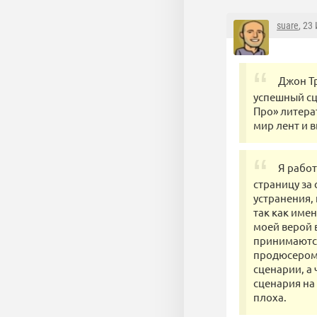
suare
, 23
Джон Тр
успешный сц
Про» литера
мир лент и 
Я работ
страницу за 
устранения,
так как имен
моей верой 
принимаются
продюсером 
сценарии, а 
сценария на
плоха.