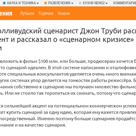
НАУКА И ТЕХНИКА
РАЗВЛЕЧЕНИЯ
КУХНЯ NEWS2
КОММЕНТАРИ
ения
Лучшее
Горячее
Новое
лливудский сценарист Джон Труби рас
нт и рассказал о «сценарном кризисе» 
и
 вложить в фильм $100 млн. или больше, продюсерам хочется 
то сценарий идеален. В этой системе написанию и отшлифовк
оте специальных консультантов уделяется очень много внимани
ругих системах упор делается на тонкостях работы режиссёра. 
мания собственно к сценарию мы получаем множество фильмо
ь. Или не стоило так торопиться их снимать, потому что сцена
ся сильнейший акцент на потенциальном коммерческом успехе
т купить сценарий за одну идею, которая ему кажется привле
посредственный. Именно поэтому больше сценариев продаётс
ание и на качество сценария.