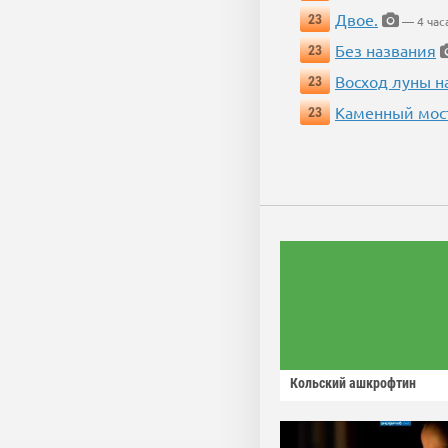
Двое.
23
— 4 час
Без названия
23
Восход луны н
23
Каменный мос
23
Кольский ашкрофтин