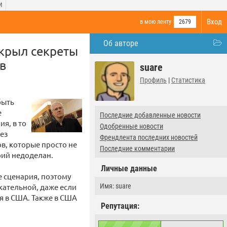
И
Вход
в мою ленту
2679
Об авторе
крыл секреты
в
suare
Профиль
|
Статистика
быть
е
Последние добавленные новости
я, в то
Одобренные новости
Без
Френдлента последних новостей
в, которые просто не
Последние комментарии
рий недоделан.
Личные данные
 сценария, поэтому
кательной, даже если
Имя: suare
я в США. Также в США
Репутация: