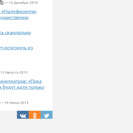
— 14 Декабря 2019
4
я «Малефисента»
имущественно
сь скандально
т исчезнуть из
12 Августа 2015
инотеатров: «Пока
 будут идти только
— 19 Июня 2013