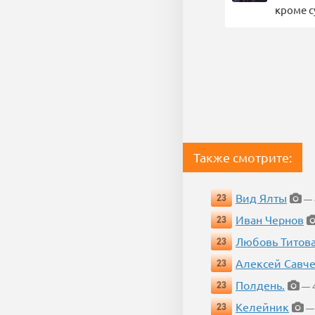
кроме с
Также смотрите:
Вид Ялты
23
— 4
Иван Чернов
23
Любовь Титов
23
Алексей Савч
23
Полдень.
23
— 4
Келейник
23
— 