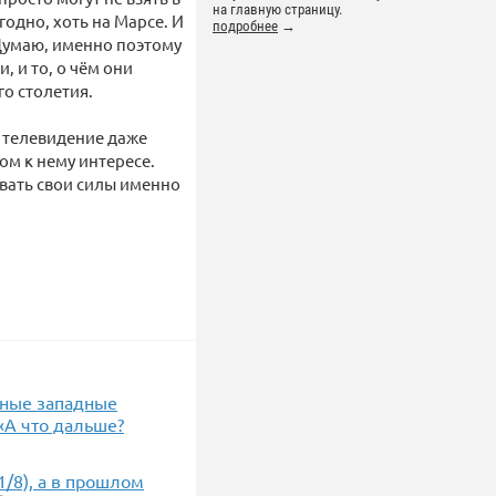
на главную страницу.
одно, хоть на Марсе. И
подробнее
→
 Думаю, именно поэтому
, и то, о чём они
о столетия.
 телевидение даже
ом к нему интересе.
вать свои силы именно
нные западные
«А что дальше?
/8), а в прошлом