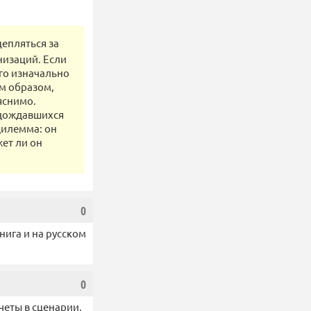
епляться за
низаций. Если
его изначально
им образом,
яснимо.
 дождавшихся
дилемма: он
жет ли он
0
нига и на русском
0
четы в сценарии,