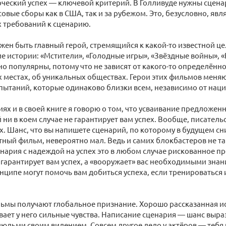
ческий успех — ключевой критерий. В Голливуде нужны сцена
совые сборы как в США, так и за рубежом. Это, безусловно, яв
 требований к сценарию.
жен быть главный герой, стремящийся к какой-то известной цел
е истории: «Мстители», «Голодные игры», «Звёздные войны»,
о популярны, потому что не зависят от какого-то определённо
 местах, об уникальных обществах. Герои этих фильмов меня
ытаний, которые одинаково близки всем, независимо от нац
иях и в своей книге я говорю о том, что усваивание предложе
ни в коем случае не гарантирует вам успех. Вообще, писатель
. Шанс, что вы напишете сценарий, по которому в будущем сн
ый фильм, невероятно мал. Ведь и самих блокбастеров не так
нария с надеждой на успех это в любом случае рискованное п
 гарантирует вам успех, а «вооружает» вас необходимыми зна
нципе могут помочь вам добиться успеха, если тренироваться 
ьмы получают глобальное признание. Хорошо рассказанная и
вает у него сильные чувства. Написание сценария — шанс выра
людьми своим видением. Совсем другое дело у актёров — тебя п