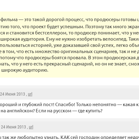
фильма — это такой дорогой процесс, что продюсеры готовы ц
тию того, что проект будет успешным. Поэтому так много экра
тся и становится бестселлером, то продюсер понимает, что у н
я широкая аудитория. Ему не нужно изобретать велосипед. Так
пользоваться историей, уже доказавшей свой успех, легко объ
 в том, что есть множество оригинальных сценариев, так и не
, потому что продюсеры боятся провала. В этом продюсерская 
ть, что у него есть прекрасный сценарий, но он не знает, смо
м широкую аудиторию.
 24 Июня 2013 ,
url
ороший и глубокий пост! Спасибо! Только непонятно — какая к
 на английском? Если на русском — где купить?
, 24 Июня 2013 ,
url
 так же любопытно узнать, КАК сей господин определяет недо