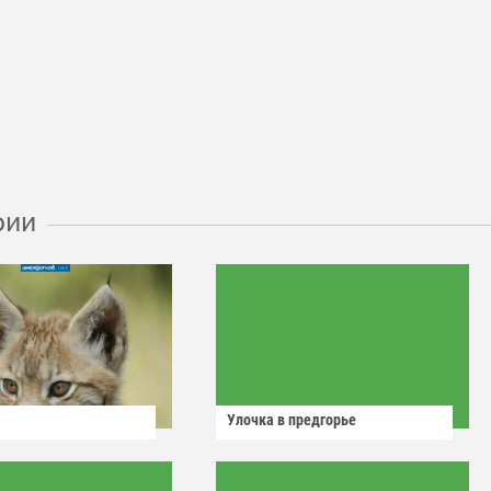
рии
Улочка в предгорье