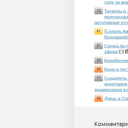
году за ан
Таланты и 
13
получилас
негативные от
[Смерть А
41
бездарной
Стачка по
21
эфира
Кинобизне
20
Кино и пус
49
Создатель 
17
аудитория 
экранизации к
Лукас и С
36
Комментари