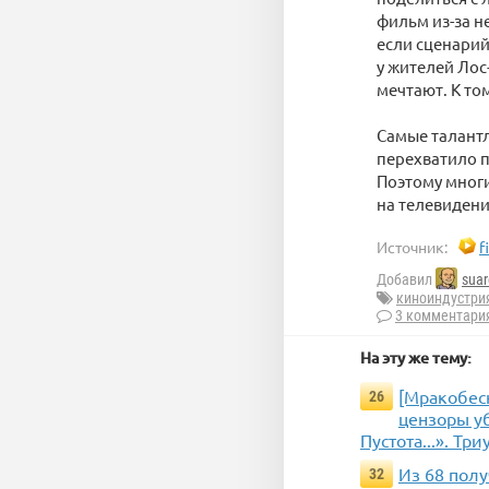
фильм из-за н
если сценарий
у жителей Лос
мечтают. К то
Самые талантл
перехватило п
Поэтому многи
на телевидени
Источник:
f
Добавил
suar
киноиндустри
3 комментари
На эту же тему:
[Мракобес
26
цензоры уб
Пустота...». Т
Из 68 полу
32