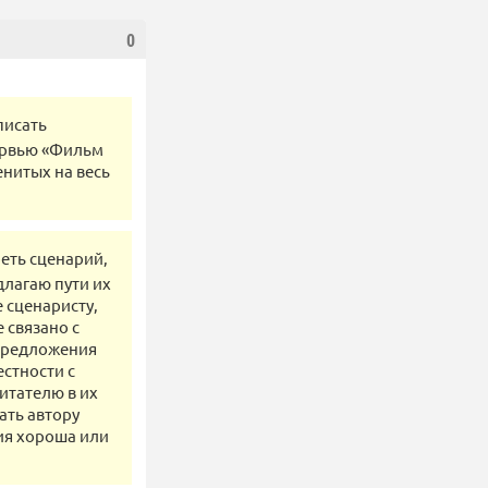
0
писать
тервью «Фильм
нитых на весь
еть сценарий,
длагаю пути их
 сценаристу,
 связано с
 предложения
стности с
итателю в их
ать автору
рия хороша или