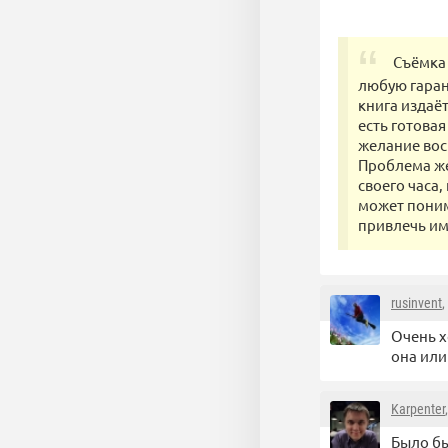
Съёмка 
любую гаран
книга издаё
есть готова
желание вос
Проблема же
своего часа
может понима
привлечь и
rusinvent
,
Очень х
она или
Karpenter
Было бы