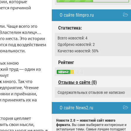
рии, которые
ляется причиной
О сайте filmpro.ru
и. Чаще всего это
Статистика:
 «Властелин колец»…
го места. Это истории
Всего новостей: 4
ются под воздействием
Одобрено новостей: 2
иональности.
Качество новостей: 50%
Рейтинг
нных мною
ский труд — один из
имут
 много. Так что
Отзывы о сайте (0)
редприятие. Чтение
Содержательных отзывов не написано
ниями и приёмами,
и применять их на
О сайте News2.ru
стория цепляет
Новости 2.0 — новостной сайт нового
зить свои мысли,
формата.
Вы сами выбираете интересные и
актуальные темы. Самые лучшие попадают
росто могут не взять в