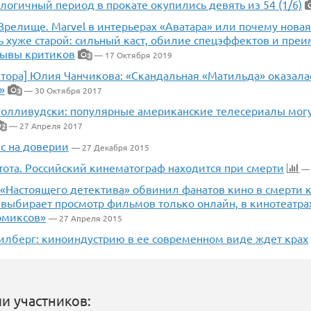
алогичный период в прокате окупились девять из 54 (1/6)
Зрелище. Marvel в интерьерах «Аватара» или почему нова
ь хуже старой: сильный каст, обилие спецэффектов и пре
зывы критиков
— 17 Октября 2019
3
втора] Юлия Чанчикова: «Скандальная «Матильда» оказала
»
— 30 Октября 2017
3
-голливудски: популярные американские телесериалы могу
— 27 Апреля 2017
2
с на доверии
— 27 Декабря 2015
тота. Российский кинематограф находится при смерти
— 
«Настоящего детектива» обвинил фанатов кино в смерти к
выбирает просмотр фильмов только онлайн, в кинотеатрах
омиксов»
— 27 Апреля 2015
пилберг: киноиндустрию в ее современном виде ждет крах
и участников: