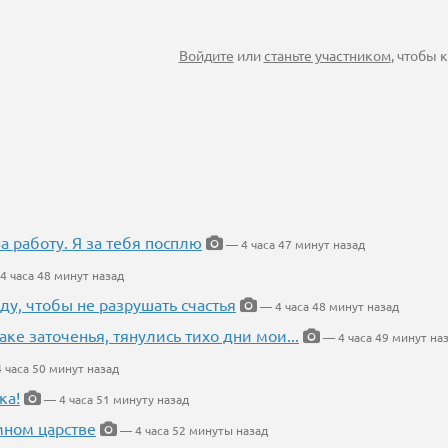
Войдите
или
станьте участником
, чтобы
на работу. Я за тебя посплю
— 4 часа 47 минут назад
4 часа 48 минут назад
ду, чтобы не разрушать счастья
— 4 часа 48 минут назад
аке заточенья, тянулись тихо дни мои...
— 4 часа 49 минут на
 часа 50 минут назад
ка!
— 4 часа 51 минуту назад
мном царстве
— 4 часа 52 минуты назад