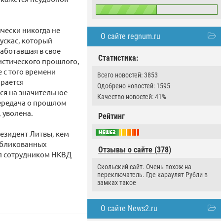
чески никогда не
О сайте regnum.ru
аускас, который
работавшая в свое
Статистика:
истического прошлого,
е с того времени
Всего новостей: 3853
ирается
Одобрено новостей: 1595
ся на значительное
Качество новостей: 41%
передача о прошлом
 уволена.
Рейтинг
резидент Литвы, кем
публикованных
Отзывы о сайте (378)
ыл сотрудником НКВД
Скольский сайт. Очень похож на
переключатель. Где караулят Рубли в
замках такое
О сайте News2.ru