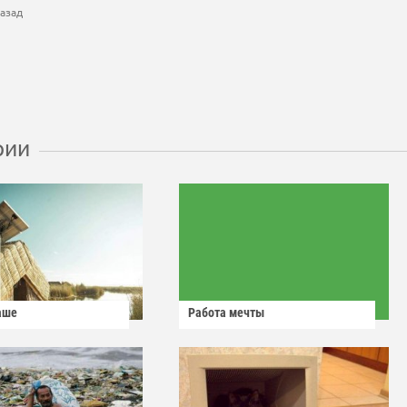
азад
рии
аше
Работа мечты