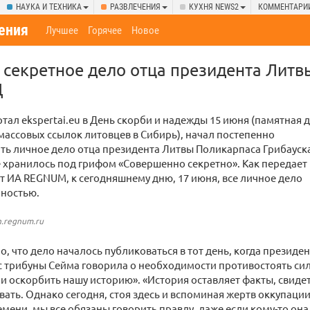
НАУКА И ТЕХНИКА
РАЗВЛЕЧЕНИЯ
КУХНЯ NEWS2
КОММЕНТАРИ
ения
Лучшее
Горячее
Новое
секретное дело отца президента Литв
Д
тал ekspertai.eu в День скорби и надежды 15 июня (памятная д
массовых ссылок литовцев в Сибирь), начал постепенно
ь личное дело отца президента Литвы Поликарпаса Грибауска
 хранилось под грифом «Совершенно секретно». Как передает
 ИА REGNUM, к сегодняшнему дню, 17 июня, все личное дело
ностью.
.regnum.ru
, что дело началось публиковаться в тот день, когда президе
с трибуны Сейма говорила о необходимости противостоять си
и оскорбить нашу историю». «История оставляет факты, свиде
ать. Однако сегодня, стоя здесь и вспоминая жертв оккупации
емени, мы все обязаны говорить правду, даже если кому-то он