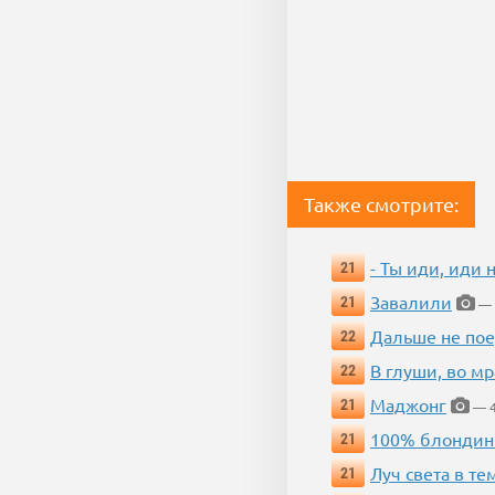
Также смотрите:
- Ты иди, иди 
21
Завалили
21
— 
Дальше не пое
22
В глуши, во мр
22
Маджонг
21
— 4
100% блондин
21
Луч света в те
21