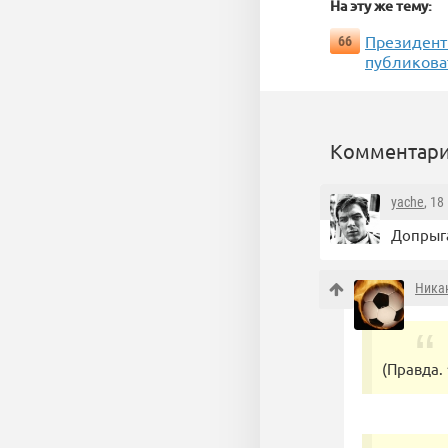
На эту же тему:
Президент
66
публиковат
Комментари
yache
, 18
Допрыг
Ника
(Правда. 