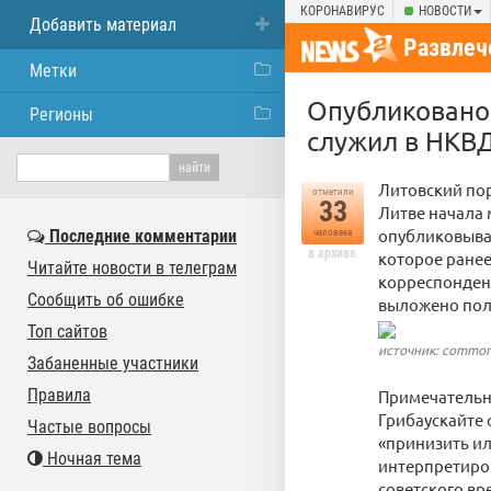
КОРОНАВИРУС
НОВОСТИ
Добавить материал
Развлеч
Метки
Опубликовано 
Регионы
служил в НКВ
Литовский пор
отметили
33
Литве начала 
опубликовыват
Последние комментарии
человека
в архиве
которое ранее
Читайте новости в телеграм
корреспондент
Сообщить об ошибке
выложено пол
Топ сайтов
источник: common
Забаненные участники
Правила
Примечательно
Грибаускайте 
Частые вопросы
«принизить ил
Ночная тема
интерпретиров
советского вр