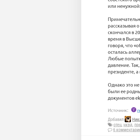
или ненужной»
Примечательно
рассказывая о
скончался в 2
время в Высш
говоря, что «о
осталась алле
Любые попытк
давление. Так
президенте, а
Однако это не
были ее родны
документов ek
Источник:
r
Добавил
Ник
отец
,
нквд
,
пр
6 комментари