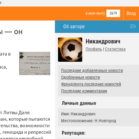
И
Вход
в мою ленту
2679
Об авторе
ы — он
Никандрович
Профиль
|
Статистика
ата в
са,
Последние добавленные новости
Одобренные новости
Френдлента последних новостей
Последние комментарии
Личные данные
нт Литвы Даля
Имя: Никандрович
лам, которые пытаются
Местоположение: Н.Новгород
тельства, возможности
, геноцида и репрессий
Репутация:
а кажется неудобной