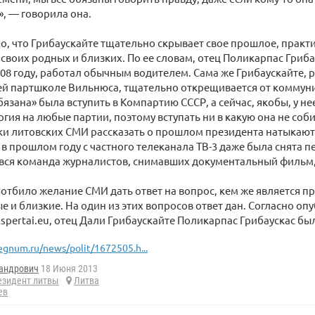
, — говорила она.
, что Грибаускайте тщательно скрывает свое прошлое, практи
 своих родных и близких. По ее словам, отец Поликарпас Гриб
008 году, работал обычным водителем. Сама же Грибаускайте, 
ей партшколе Вильнюса, тщательно открещивается от коммун
бязана» была вступить в Компартию СССР, а сейчас, якобы, у не
ргия на любые партии, поэтому вступать ни в какую она не соб
и литовских СМИ рассказать о прошлом президента натыкают
, в прошлом году с частного телеканала ТВ-3 даже была снята 
 вся команда журналистов, снимавших документальный фильм,
 отбило желание СМИ дать ответ на вопрос, кем же является п
е и близкие. На один из этих вопросов ответ дан. Согласно о
spertai.eu, отец Дали Грибаускайте Поликарпас Грибаускас б
egnum.ru/news/polit/1672505.h...
андрович
18 Июня 2013
езидент литвы
Литва
ев