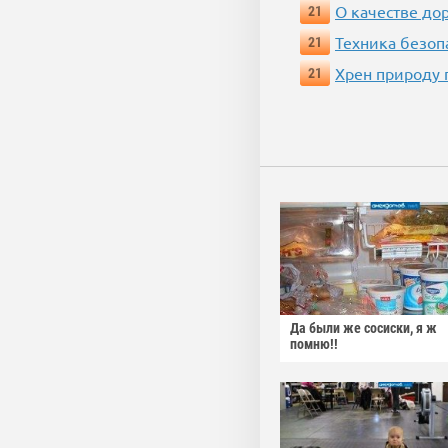
О качестве до
21
Техника безопас
21
Хрен природу 
21
Да были же сосиски, я ж
помню!!