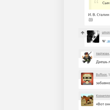
Сын 
И. В. Сталин
:)))
umon
-а
партизан
Даешь л
Buffoon
, 
забавн
Корнепл
«Вот он