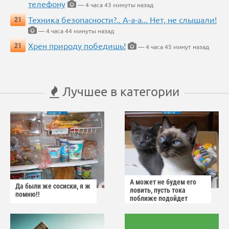
телефону
— 4 часа 43 минуты назад
Техника безопасности?.. А-а-а... Нет, не слышали!
21
— 4 часа 44 минуты назад
Хрен природу победишь!
21
— 4 часа 45 минут назад
Лучшее в категории
А может не будем его
Да были же сосиски, я ж
ловить, пусть тока
помню!!
поближе подойдет