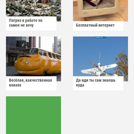
Погряз в работе по
самое не хочу
Бесплатный интернет
Весёлая, какчественная
Да иди ты сам знаешь
какаха
куда