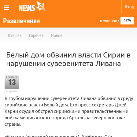
Вход
Развлечения
в мою ленту
2679
Лучшее
Горячее
Новое
Белый дом обвинил власти Сирии в
нарушении суверенитета Ливана
отметили
13
в архиве
В грубом нарушении суверенитета Ливана обвинил в среду
сирийские власти Белый дом. Его пресс-секретарь Джей
Карни осудил обстрел сирийскими правительственными
войсками ливанского города Арсаль на северо-востоке
страны.
«Участие /шиитской группировки/ „Хезболлах“ /в