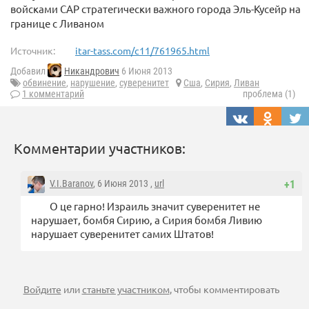
войсками САР стратегически важного города Эль-Кусейр на
границе с Ливаном
Источник:
itar-tass.com/c11/761965.html
Добавил
Никандрович
6 Июня 2013
обвинение
,
нарушение
,
суверенитет
Сша
,
Сирия
,
Ливан
1 комментарий
проблема (1)
Комментарии участников:
V.I.Baranov
, 6 Июня 2013 ,
url
+1
О це гарно! Израиль значит суверенитет не
нарушает, бомбя Сирию, а Сирия бомбя Ливию
нарушает суверенитет самих Штатов!
Войдите
или
станьте участником
, чтобы комментировать