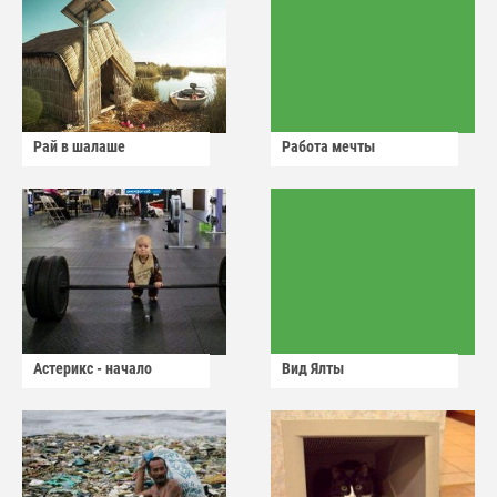
Рай в шалаше
Работа мечты
Астерикс - начало
Вид Ялты