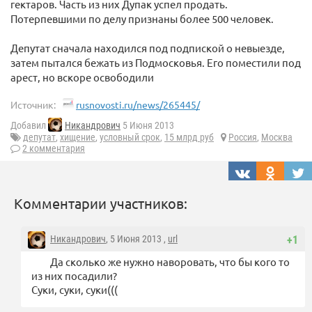
гектаров. Часть из них Дупак успел продать.
Потерпевшими по делу признаны более 500 человек.
Депутат сначала находился под подпиской о невыезде,
затем пытался бежать из Подмосковья. Его поместили под
арест, но вскоре освободили
Источник:
rusnovosti.ru/news/265445/
Добавил
Никандрович
5 Июня 2013
депутат
,
хищение
,
условный срок
,
15 млрд руб
Россия
,
Москва
2 комментария
Комментарии участников:
Никандрович
, 5 Июня 2013 ,
url
+1
Да сколько же нужно наворовать, что бы кого то
из них посадили?
Суки, суки, суки(((