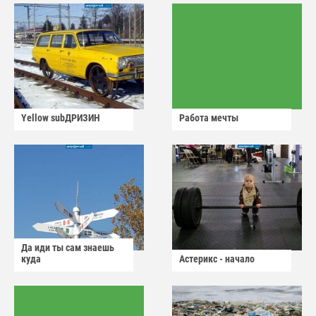
Yellow subДРИЗИН
Работа мечты
Да иди ты сам знаешь
куда
Астерикс - начало