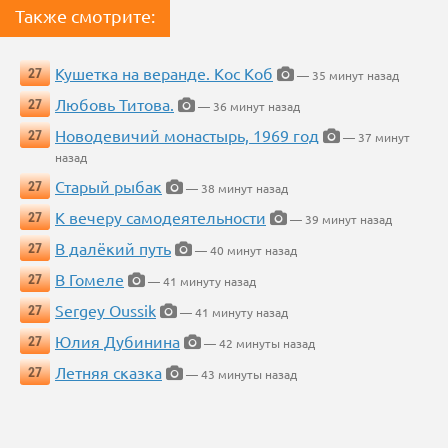
Также смотрите:
Кушетка на веранде. Кос Коб
27
— 35 минут назад
Любовь Титова.
27
— 36 минут назад
Новодевичий монастырь, 1969 год
27
— 37 минут
назад
Старый рыбак
27
— 38 минут назад
К вечеру самодеятельности
27
— 39 минут назад
В далёкий путь
27
— 40 минут назад
В Гомеле
27
— 41 минуту назад
Sergey Oussik
27
— 41 минуту назад
Юлия Дубинина
27
— 42 минуты назад
Летняя сказка
27
— 43 минуты назад