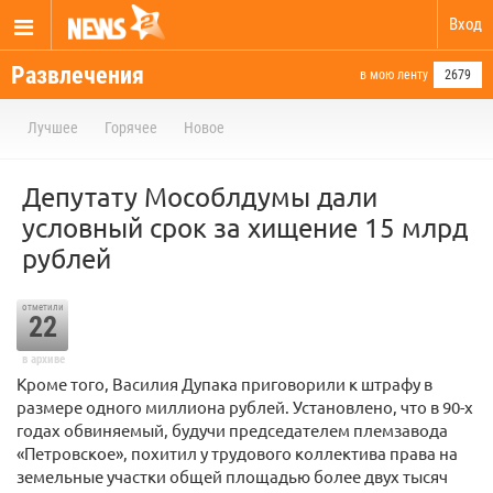
Вход
Развлечения
в мою ленту
2679
Лучшее
Горячее
Новое
Депутату Мособлдумы дали
условный срок за хищение 15 млрд
рублей
отметили
22
в архиве
Кроме того, Василия Дупака приговорили к штрафу в
размере одного миллиона рублей. Установлено, что в 90-х
годах обвиняемый, будучи председателем племзавода
«Петровское», похитил у трудового коллектива права на
земельные участки общей площадью более двух тысяч