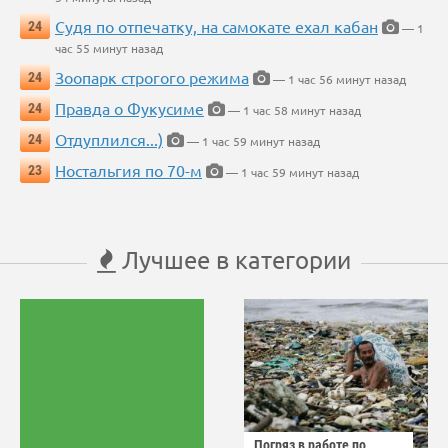
Судя по отпечатку, на самокате ехал кабан
24
— 1
час 55 минут назад
Зоопарк строгого режима
24
— 1 час 56 минут назад
Правда о Фукусиме
24
— 1 час 58 минут назад
Отдуплился...)
24
— 1 час 59 минут назад
Ностальгия по 70-м
23
— 1 час 59 минут назад
Лучшее в категории
Погряз в работе по