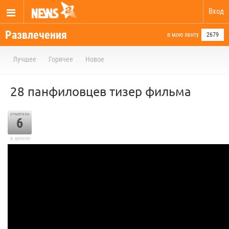
Вход
Развлечения
в мою ленту
2679
Лучшее
Горячее
Новое
28 панфиловцев тизер фильма
отметили
6
в архиве