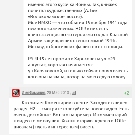
именно этого кусочка Войны. Так, книжек
почитал художественных (А. Бек
«Волоколамское шоссе»).
Мое ИМХО — что события 16 ноября 1941 года
немного «изменены». НО!!! в них есть
квинтэссенция всего героизма солдат Красной
Армии защищавших осенью-зимой 1941г.
Москву, отбросивших фашистов от столицы.
PS. Я 15 лет прожил в Харькове на ул. «23
августа», коротая начинается с
ул.Клочковской, и только сейчас понял в честь
кого она названа, позор на мою седую голову.
ИмяФамилия
, 28 Мая 2013 ,
url
+2
Кто читает Коментарии в ленте. Заходите в видео
раздел Н2 — смотрите голосуйте за новое видео. Есть
очень достойные. Вот это например. И комментарий
к видео то же внушил. Хватит вторую неделю в ТОПе
циеачам ( пусть и интересным) висеть.