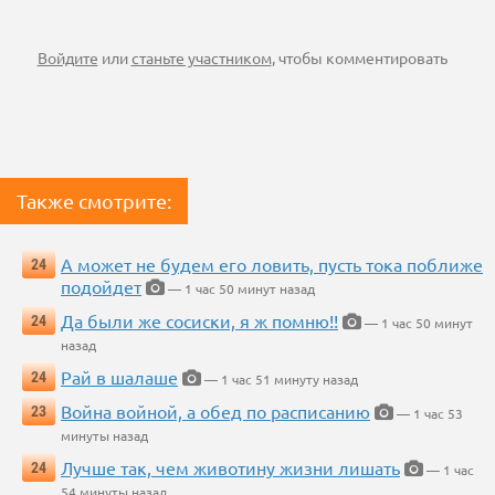
Войдите
или
станьте участником
, чтобы комментировать
Также смотрите:
А может не будем его ловить, пусть тока поближе
24
подойдет
— 1 час 50 минут назад
Да были же сосиски, я ж помню!!
24
— 1 час 50 минут
назад
Рай в шалаше
24
— 1 час 51 минуту назад
Война войной, а обед по расписанию
23
— 1 час 53
минуты назад
Лучше так, чем животину жизни лишать
24
— 1 час
54 минуты назад