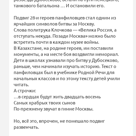
танкового батальона … И остановили его.
Подвиг 28-и героев панфиловцев стал одним из
ярчайших символов битвы за Москву.
Слова политрука Клочкова — «Велика Россия, а
отступать некуда. Позади Москва» можно было
встретить почти в каждом музее войны.
В Казахстане, на родине героев, им поставили
монументы, а на месте боя воздвигли мемориал.
Дети в школах узнавали про битву у Дубосеково,
раньше, чем начинали изучать историю. Текст о
панфиловцах был в учебнике Родной Речи для
начальных классов и по этому тексту детей учили
читать.
А строчки:
…в сердцах будут жить двадцать восемь
Самых храбрых твоих сынов
По-прежнему звучат в гимне Москвы.
Но, всё это, впрочем, не помешало подвиг
развенчать.