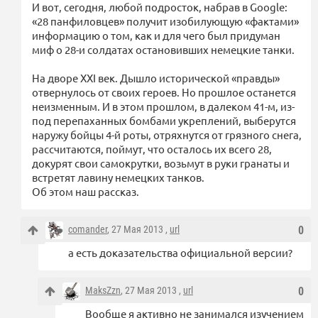
И вот, сегодня, любой подросток, набрав в Google:
«28 панфиловцев» получит изобилующую «фактами»
информацию о том, как и для чего был придуман
миф о 28-и солдатах остановивших немецкие танки.
На дворе XXI век. Дышло исторической «правды»
отвернулось от своих героев. Но прошлое останется
неизменным. И в этом прошлом, в далеком 41-м, из-
под перепаханных бомбами укреплений, выберутся
наружу бойцы 4-й роты, отряхнутся от грязного снега,
рассчитаются, поймут, что осталось их всего 28,
докурят свои самокрутки, возьмут в руки гранаты и
встретят лавину немецких танков.
Об этом наш рассказ.
comander
, 27 Мая 2013 ,
url
0
а есть доказательства официальной версии?
MaksZzn
, 27 Мая 2013 ,
url
0
Вообще я активно не занимался изучением