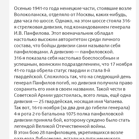
Осенью 1941-го года немецкие части, стоявшие возле
Волоколамска, отделяло от Москвы, каких-нибудь,
два часа по шоссе. Однако, на этом шоссе стояла 316-
я стрелковая дивизия, под командованием генерала
И.В. Панфилова. Этот военачальник обладал
настолько высоким авторитетом среди личного
состава, что бойцы дивизии сами называли себя
панфиловцами. А дивизию — панфиловской.
316-я показала себя настолько боеспособным и
успешным, воинским подразделением, что 17 ноября
41-го года обрела статус гвардии и стала 8-й
гвардейской. Сложилось так, что на следующий день
генерал Панфилов погиб, но дивизия получила право
сохранить его имя в своем названии. Такой чести в
Советской Армии удостоилась, всего лишь, ещё одна
дивизия — 25 гвардейская, носящая имя Чапаева.
Так вот, 16-го ноября (за два дня до гибели генерала)
4-я рота 2-го батальона 1075 полка панфиловской
дивизии приняла бой, которому суждено было стать
легендой Великой Отечественной войны.
В этом бою 28 панфиловцев, укрепившихся возле
разъезда Дубосеково, встали на пути немецкого,