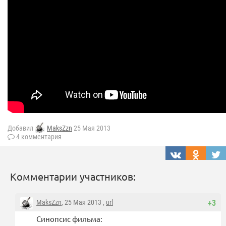
Добавил
MaksZzn
25 Мая 2013
4 комментария
Комментарии участников:
MaksZzn
, 25 Мая 2013 ,
url
+3
Синопсис фильма: