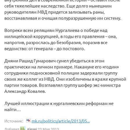
себя тяжелейшее наследство. Еще долго нынешним
руководителям МВД придется зализывать раны,
восстанавливая и очищая полуразрушенную им систему.
Вопреки всем реляциям Нургалиева о победе над
милицейской коррупцией, в годы его правления – она,
напротив, разрослась до безобразия, поразив все
ведомство: от генерала – до постового.
Днями Рашид Гумарович сумел убедиться в этом
практически на личном примере. Накануне его «годин»
сотрудники подмосковной полиции задержали группу
своих же коллег из МВД. Они изобличены в краже крупной
партии товаров. Возглавлял группу шофер экс-министра
Александр Ковалев.
Лучшей иллюстрации к нургалиевским реформам не
найти…
Источник:
mk.ru/politics/article/2013/05...
Добавил
Alexei
23 Мая 2013