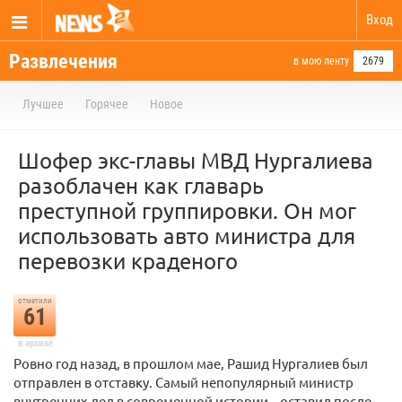
Вход
Развлечения
в мою ленту
2679
Лучшее
Горячее
Новое
Шофер экс-главы МВД Нургалиева
разоблачен как главарь
преступной группировки. Он мог
использовать авто министра для
перевозки краденого
отметили
61
в архиве
Ровно год назад, в прошлом мае, Рашид Нургалиев был
отправлен в отставку. Самый непопулярный министр
внутренних дел в современной истории – оставил после