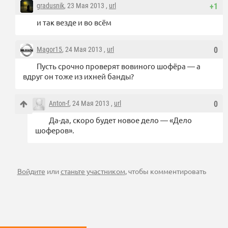
gradusnik
, 23 Мая 2013 ,
url
+1
и так везде и во всём
Magor15
, 24 Мая 2013 ,
url
0
Пусть срочно проверят вовиного шофёра — а
вдруг он тоже из ихней банды?
Anton-f
, 24 Мая 2013 ,
url
0
Да-да, скоро будет новое дело — «Дело
шоферов».
Войдите
или
станьте участником
, чтобы комментировать