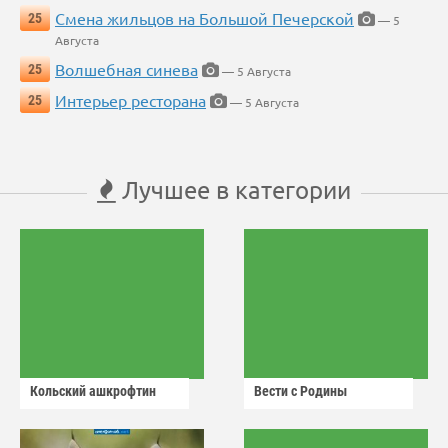
Смена жильцов на Большой Печерской
25
— 5
Августа
Волшебная синева
25
— 5 Августа
Интерьер ресторана
25
— 5 Августа
Лучшее в категории
Кольский ашкрофтин
Вести с Родины