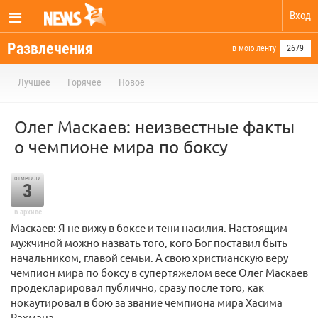
Вход
Развлечения
в мою ленту
2679
Лучшее
Горячее
Новое
Олег Маскаев: неизвестные факты
о чемпионе мира по боксу
отметили
3
в архиве
Маскаев: Я не вижу в боксе и тени насилия. Настоящим
мужчиной можно назвать того, кого Бог поставил быть
начальником, главой семьи. А свою христианскую веру
чемпион мира по боксу в супертяжелом весе Олег Маскаев
продекларировал публично, сразу после того, как
нокаутировал в бою за звание чемпиона мира Хасима
Рахмана…