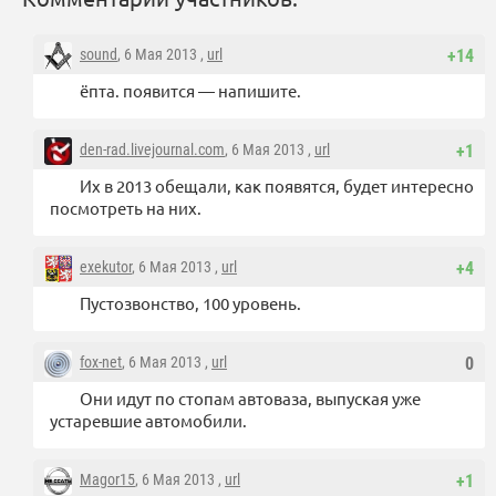
sound
, 6 Мая 2013 ,
url
+14
ёпта. появится — напишите.
den-rad.livejournal.com
, 6 Мая 2013 ,
url
+1
Их в 2013 обещали, как появятся, будет интересно
посмотреть на них.
exekutor
, 6 Мая 2013 ,
url
+4
Пустозвонство, 100 уровень.
fox-net
, 6 Мая 2013 ,
url
0
Они идут по стопам автоваза, выпуская уже
устаревшие автомобили.
Magor15
, 6 Мая 2013 ,
url
+1