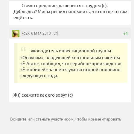
Свежо предание, да верится с трудом (с).
Дубль два? Миша решил напомнить, что он где-то там
ещё есть.
ko2x
, 6 Мая 2013 ,
url
+1
уководитель инвестиционной группы
«Онэксим», владеющей контрольным пакетом
«Ё-Авто», сообщил, что серийное производство
«Ё-мобилей» начнется уже во второй половине
следующего года.
Ж)) скажите как его зовут (с)
Войдите
или
станьте участником
, чтобы комментировать