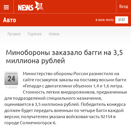
Вход
Авто
в мою ленту
3157
Лучшее
Горячее
Новое
Минобороны заказало багги на 3,5
миллиона рублей
Министерство обороны России разместило на
отметили
24
сайте госзакупок заказы на поставку восьми багги
«Гепард» с двигателями объемом 1,4 и 1,6 литра.
в архиве
Стоимость легких внедорожников, предначенных
для подразделений специального назначения,
оценивается в 3,5 миллиона рублей. Победитель конкурса
должен будет передать военным по четыре багги каждой
версии; получателем указана войсковая часть 92154 в
городе Солнечногорск-6.