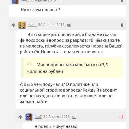
tooZ
, 30 Апреля 2013 ,
url
0
Ну и в чем новость?
suare
, 30 Апреля 2013 ,
url
0
Это скорее риторический, я бы даже сказал
философский вопрос из разряда: «В чём скажите
на милость, голубчик заключается новизна Вашей
работы?». Новость — она и есть новость:
Минобороны заказало багги на 3,5
миллиона рублей
А Вы о чем подумали? О политике или
социальной стороне вопроса? Каждый находит
или не находит в новости то, что ищет или не
желает найти.
tooZ
, 30 Апреля 2013 ,
url
-1
Я поел 5 минут назад.