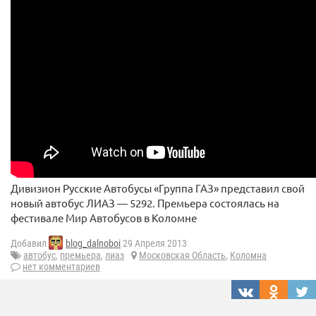
Дивизион Русские Автобусы «Группа ГАЗ» представил свой
новый автобус ЛИАЗ — 5292. Премьера состоялась на
фестивале Мир Автобусов в Коломне
Добавил
blog_dalnoboi
29 Апреля 2013
автобус
,
премьера
,
лиаз
Московская Область
,
Коломна
нет комментариев