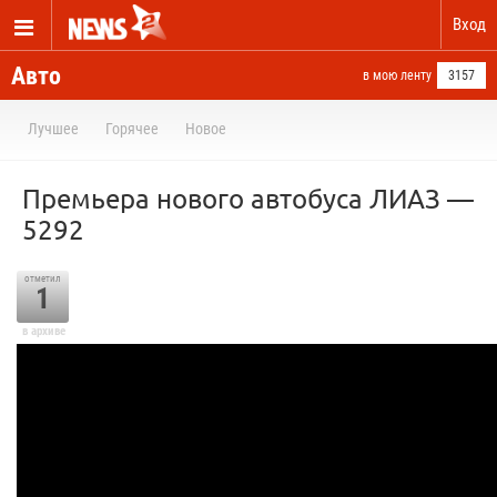
Вход
Авто
в мою ленту
3157
Лучшее
Горячее
Новое
Премьера нового автобуса ЛИАЗ —
5292
отметил
1
в архиве