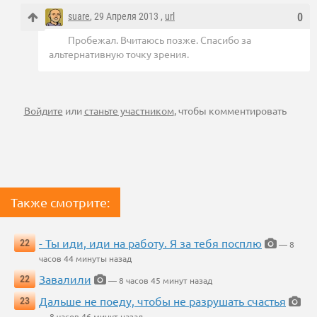
suare
, 29 Апреля 2013 ,
url
0
Пробежал. Вчитаюсь позже. Спасибо за
альтернативную точку зрения.
Войдите
или
станьте участником
, чтобы комментировать
Также смотрите:
- Ты иди, иди на работу. Я за тебя посплю
22
— 8
часов 44 минуты назад
Завалили
22
— 8 часов 45 минут назад
Дальше не поеду, чтобы не разрушать счастья
23
— 8 часов 46 минут назад