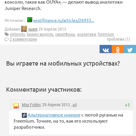
консоли, такие как OUYA», — делают вывод аналитики
Juniper Research.
Источник:
vestifinance.ru/articles/26933...
Добавил
suare
29 Апреля 2013
nintendo
,
бизнес-модель
,
смартфоны
,
аналитики
,
freemium
2 комментария
проблема (1)
Вы играете на мобильных устройствах?
Комментарии участников:
Max Folder
, 29 Апреля 2013 ,
url
+1
Альтернативное мнение
с лютой руганью на
freemium. Точнее, на то, как его используют
разработчики.