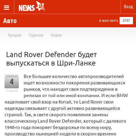
Вход
Авто
в мою ленту
3157
Лучшее
Горячее
Новое
Land Rover Defender будет
выпускаться в Шри-Ланке
Все большее количество автопроизводителей
отметили
4
ищет возможности покорения развивающихся
рынков, что находит свое подтверждение в
в архиве
релизах от той или иной компании. И если BMW
нацеливает свой взор на Китай, то Land Rover свои
надежды связывает с другой активно развивающейся
страной. Так, в свете скорого появления замены
классическому Land Rover Defender, который с далекого
1948-го года покоряет бездорожье по всему миру,
производство нынешней модели в скором времени