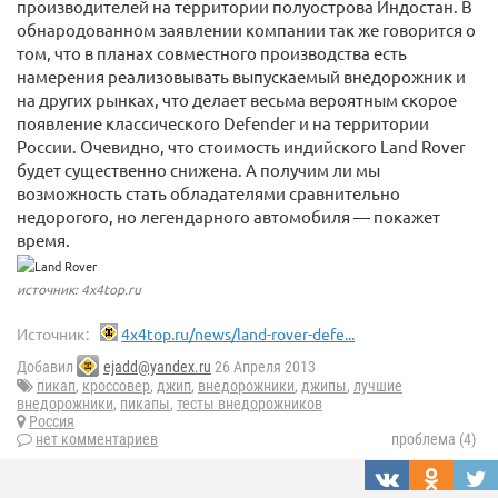
производителей на территории полуострова Индостан. В
обнародованном заявлении компании так же говорится о
том, что в планах совместного производства есть
намерения реализовывать выпускаемый внедорожник и
на других рынках, что делает весьма вероятным скорое
появление классического Defender и на территории
России. Очевидно, что стоимость индийского Land Rover
будет существенно снижена. А получим ли мы
возможность стать обладателями сравнительно
недорогого, но легендарного автомобиля — покажет
время.
источник: 4x4top.ru
Источник:
4x4top.ru/news/land-rover-defe...
Добавил
ejadd@yandex.ru
26 Апреля 2013
пикап
,
кроссовер
,
джип
,
внедорожники
,
джипы
,
лучшие
внедорожники
,
пикапы
,
тесты внедорожников
Россия
нет комментариев
проблема (4)