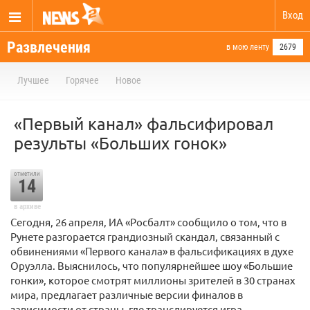
Вход
Развлечения
в мою ленту
2679
Лучшее
Горячее
Новое
«Первый канал» фальсифировал
результы «Больших гонок»
отметили
14
в архиве
Сегодня, 26 апреля, ИА «Росбалт» сообщило о том, что в
Рунете разгорается грандиозный скандал, связанный с
обвинениями «Первого канала» в фальсификациях в духе
Оруэлла. Выяснилось, что популярнейшее шоу «Большие
гонки», которое смотрят миллионы зрителей в 30 странах
мира, предлагает различные версии финалов в
зависимости от страны, где транслируется игра.