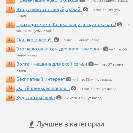
— 1 час 52 минуты назад
Что уставился? Целуй, давай!
25
— 1 час 53 минуты
назад
Приходите тётя Кошка нашу детку покачать!
25
— 1
час 54 минуты назад
Однако, самец!!!
25
— 1 час 55 минут назад
Это нарисовал сам дворник - юморист
25
— 1 час 55
минут назад
Волга - машина для всей семьи
25
— 1 час 57 минут
назад
Бесплатный интернет
26
— 1 час 58 минут назад
О....тёпленькая пошла...
24
— 1 час 59 минут назад
Куда летим шеф?
24
— 2 часа 0 минут назад
Лучшее в категории