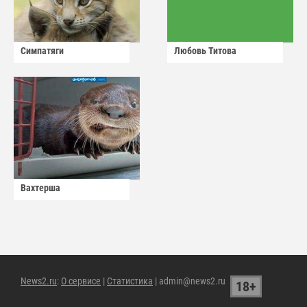
Симпатяги
Любовь Титова
Вахтерша
News2.ru
:
О сервисе
|
Статистика
| admin@news2.ru
18+