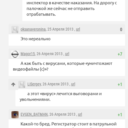
инспектор в качестве наказания. На дорогу с
палочкой же сейчас не отправить
отрабатывать.
oksanaveronina
, 25 Апреля 2013 ,
url
0
Это нереально
Magor15
, 26 Апреля 2013 ,
url
+7
А как быть с вирусами, которые «уничтожают
видеофайлы (с)»?
LiSergey
, 26 Апреля 2013 ,
url
+1
а этот «вирус» лечится выговорами и
увольнениями.
EVGEN_BATMAN
, 26 Апреля 2013 ,
url
+1
Какой-то бред. Регистратор стоит в патрульной