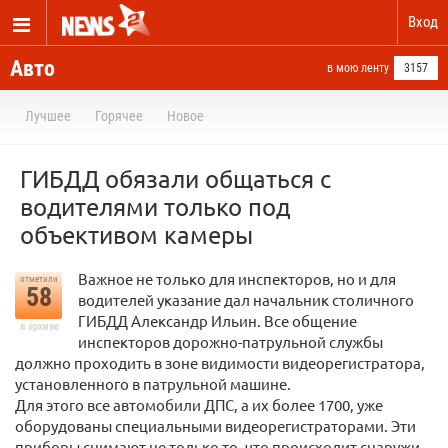
Вход
Авто
в мою ленту
3157
Лучшее
Горячее
Новое
ГИБДД обязали общаться с
водителями только под
объективом камеры
Важное не только для инспекторов, но и для
отметили
58
водителей указание дал начальник столичного
ГИБДД Александр Ильин. Все общение
в архиве
инспекторов дорожно-патрульной службы
должно проходить в зоне видимости видеорегистратора,
установленного в патрульной машине.
Для этого все автомобили ДПС, а их более 1700, уже
оборудованы специальными видеорегистраторами. Эти
приборы снимают не только то, что происходит снаружи