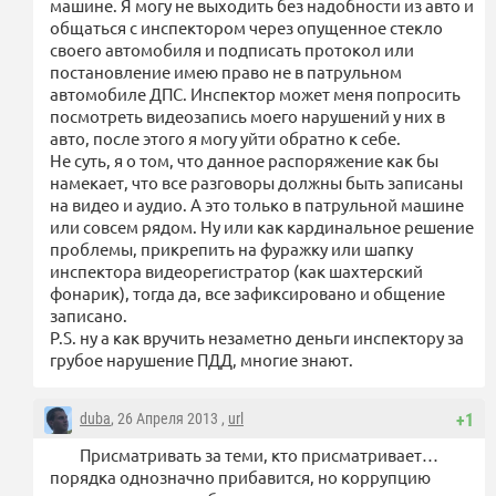
машине. Я могу не выходить без надобности из авто и
общаться с инспектором через опущенное стекло
своего автомобиля и подписать протокол или
постановление имею право не в патрульном
автомобиле ДПС. Инспектор может меня попросить
посмотреть видеозапись моего нарушений у них в
авто, после этого я могу уйти обратно к себе.
Не суть, я о том, что данное распоряжение как бы
намекает, что все разговоры должны быть записаны
на видео и аудио. А это только в патрульной машине
или совсем рядом. Ну или как кардинальное решение
проблемы, прикрепить на фуражку или шапку
инспектора видеорегистратор (как шахтерский
фонарик), тогда да, все зафиксировано и общение
записано.
P.S. ну а как вручить незаметно деньги инспектору за
грубое нарушение ПДД, многие знают.
duba
, 26 Апреля 2013 ,
url
+1
Присматривать за теми, кто присматривает…
порядка однозначно прибавится, но коррупцию