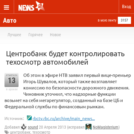
Вход
Авто
в мою ленту
3157
Лучшее
Горячее
Новое
Центробанк будет контролировать
техосмотр автомобилей
Об этом в эфире НТВ заявил первый вице-премьер
отметили
13
Игорь Шувалов, который также возглавляет
комиссию по безопасности дорожного движения.
в архиве
Чиновник уточнил, что надзорные функции
возьмет на себя мегарегулятор, созданный на базе ЦБ и
Федеральной службы по финансовым рынкам.
Источник:
rbctv.rbc.ru/archive/main_news...
Добавил
sound
20 Апреля 2013 (исправил
NoMagisterium
)
центробанк
,
техосмотр