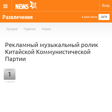
Вход
Развлечения
в мою ленту
2679
Лучшее
Горячее
Новое
Рекламный музыкальный ролик
Китайской Коммунистической
Партии
отметил
1
в архиве