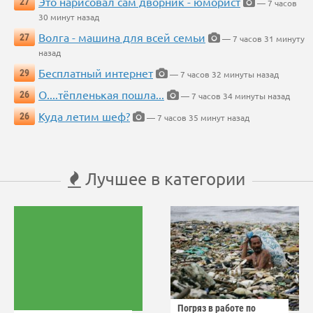
Это нарисовал сам дворник - юморист
27
— 7 часов
30 минут назад
Волга - машина для всей семьи
27
— 7 часов 31 минуту
назад
Бесплатный интернет
29
— 7 часов 32 минуты назад
О....тёпленькая пошла...
26
— 7 часов 34 минуты назад
Куда летим шеф?
26
— 7 часов 35 минут назад
Лучшее в категории
Погряз в работе по