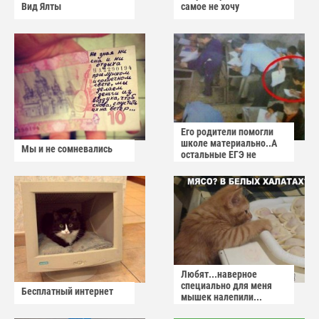
Вид Ялты
самое не хочу
Его родители помогли
школе материально..А
Мы и не сомневались
остальные ЕГЭ не
сдадут
Любят...наверное
специально для меня
Бесплатный интернет
мышек налепили...