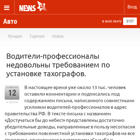
Вход
Авто
в мою ленту
3157
Лучшее
Горячее
Новое
Водители-профессионалы
недовольны требованием по
установке тахографов.
В настоящее время уже около 13 тыс. человек
отметили
12
оставили комментарии и подписались под
содержанием письма, написанного совместными
в архиве
усилиями водителей-профессионалов в адрес
правительства РФ. В тексте письма с названием
«Достучаться бы до небес!» представлены достаточно
убедительные доводы, направленные в пользу несогласия
с требованием повсеместной установки тахографов на все
грузовики, относящиеся к категориям «С» и «Е» и