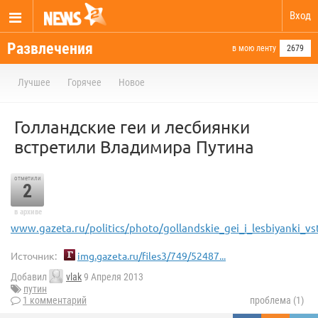
Вход
Развлечения
в мою ленту
2679
Лучшее
Горячее
Новое
Голландские геи и лесбиянки
встретили Владимира Путина
отметили
2
в архиве
www.gazeta.ru/politics/photo/gollandskie_gei_i_lesbiyanki_vst
Источник:
img.gazeta.ru/files3/749/52487...
Добавил
vlak
9 Апреля 2013
путин
1 комментарий
проблема (1)