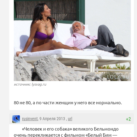
источник: lysvag.ru
80 не 80, а по части женщин у него все нормально.
rusinvent
, 9 Апреля 2013 ,
url
+2
«Человек и его собака» великого Бельмондо
очень перекликается с фильмом «Белый Бим —