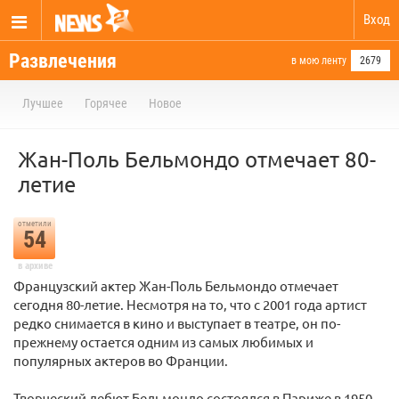
Вход
Развлечения
в мою ленту
2679
Лучшее
Горячее
Новое
Жан-Поль Бельмондо отмечает 80-
летие
отметили
54
в архиве
Французский актер Жан-Поль Бельмондо отмечает
сегодня 80-летие. Несмотря на то, что с 2001 года артист
редко снимается в кино и выступает в театре, он по-
прежнему остается одним из самых любимых и
популярных актеров во Франции.
Творческий дебют Бельмондо состоялся в Париже в 1950