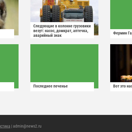
Следующие в колонне грузовики
везут: насос, домкрат, аптечка,
Фермин Га
аварийный знак
Последнее печенье
Вот это н
истика
| admin@news2.ru