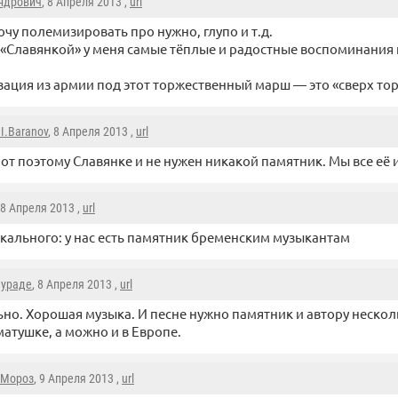
ндрович
, 8 Апреля 2013 ,
url
очу полемизировать про нужно, глупо и т.д.
 «Славянкой» у меня самые тёплые и радостные воспоминания
ация из армии под этот торжественный марш — это «сверх тор
.I.Baranov
, 8 Апреля 2013 ,
url
от поэтому Славянке и не нужен никакой памятник. Мы все её
 8 Апреля 2013 ,
url
кального: у нас есть памятник бременским музыкантам
Мураде
, 8 Апреля 2013 ,
url
но. Хорошая музыка. И песне нужно памятник и автору нескол
матушке, а можно и в Европе.
 Мороз
, 9 Апреля 2013 ,
url