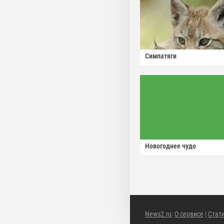
Симпатяги
Новогоднее чудо
News2.ru
:
О сервисе
|
Стат