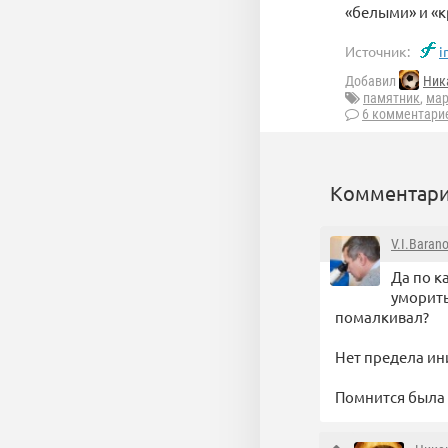
«белыми» и «к
Источник:
i
Добавил
Ник
памятник
,
ма
6 комментари
Комментари
V.I.Baran
Да по к
уморить
помалкивал?
Нет предела ин
Помнится была 