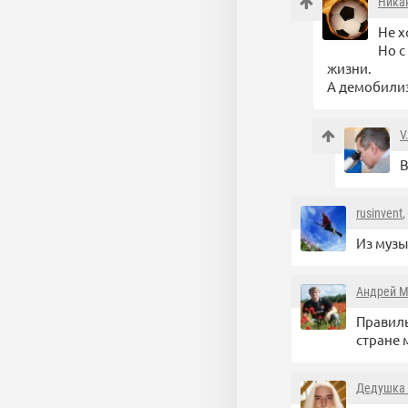
Ника
Не х
Но с
жизни.
А демобилиз
V
В
rusinvent
,
Из музы
Андрей 
Правиль
стране 
Дедушка