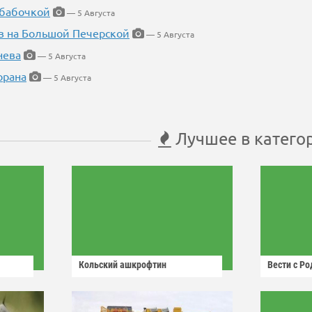
 бабочкой
— 5 Августа
в на Большой Печерской
— 5 Августа
нева
— 5 Августа
орана
— 5 Августа
Лучшее в катего
Кольский ашкрофтин
Вести с Р