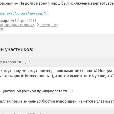
расными». На долгое время марш был исключён из репертуара
nterfax.ru/culture/news.asp?i...
андрович
8 Апреля 2013
рш
,
прощание славянки
Россия
,
Ссср
ев
и участников:
ov
, 8 Апреля 2013 ,
url
акому праву живому произведению памятник ставить? Инициат
 этот марш (в безвестность...), а потом вылить не в музыке, а
ициативной русской придурковатости…!
аллея прижизнненных бюстов нуворищей, кажется в славном