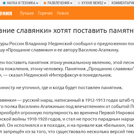
НАУКА И ТЕХНИКА
РАЗВЛЕЧЕНИЯ
КУХНЯ NEWS2
КОММЕНТАРИ
ения
Лучшее
Горячее
Новое
ие славянки» хотят поставить памят
туры России Владимир Мединский сообщил о предложении по
у «Прощание славянки» и ее автору Василию Агапкину.
м поставить памятник этому уникальному явлению, этой песн
ла поколения, этому человеку. Памятник „Прощанию славянки
, — сказал Мединский «Интерфаксу» в понедельник.
инистр не уточнил, где и когда будет поставлен памятник.
вянки» — русский марш, написанный в 1912-1913 годах штаб-т
го полка Василием Агапкиным под впечатлением от событий 
приобрёл огромную популярность во времена Первой Мировой
ской войны 1918-1920 годов, и стал не просто парадным марш
ей. Он исполнялся и в походах, и на привале как «белыми», так
 запрещён из-за того, что существовало несколько версий тек