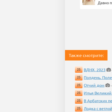
Давно п
Также смотрите:
ВДНХ, 2023
25
Полдень. Пол
25
Отчий дом
25
—
Илья Великий
25
В Арбатских п
25
Лодка с ветло
25