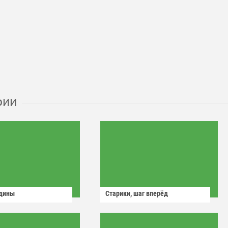
рии
одины
Старики, шаг вперёд