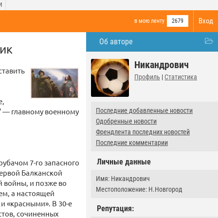
И
Вход
в мою ленту
2679
Об авторе
ник
Никандрович
ставить
Профиль
|
Статистика
е,
“ — главному военному
Последние добавленные новости
Одобренные новости
Френдлента последних новостей
Последние комментарии
Личные данные
рубачом 7-го запасного
Первой Балканской
Имя: Никандрович
 войны, и позже во
Местоположение: Н.Новгород
ем, а настоящей
 и «красными». В 30-е
Репутация:
стов, сочиненных