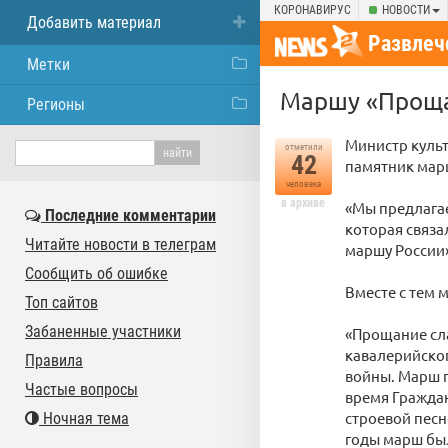
КОРОНАВИРУС
НОВОСТИ
Добавить материал
Развлеч
Метки
Маршу «Прощан
Регионы
Министр куль
отметили
42
памятник марш
человека
в архиве
«Мы предлагае
Последние комментарии
которая связа
Читайте новости в телеграм
маршу России»
Сообщить об ошибке
Вместе с тем м
Топ сайтов
Забаненные участники
«Прощание сла
кавалерийско
Правила
войны. Марш 
Частые вопросы
время Граждан
строевой песн
Ночная тема
годы марш был