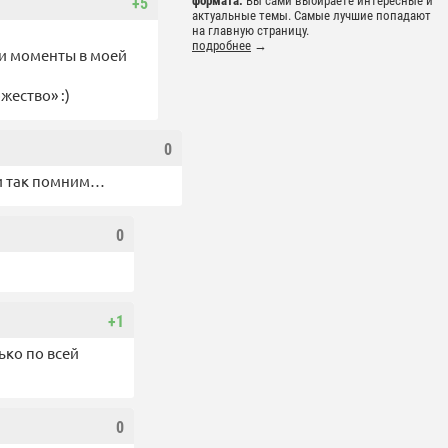
формата.
Вы сами выбираете интересные и
+5
актуальные темы. Самые лучшие попадают
на главную страницу.
подробнее
→
 и моменты в моей
жество» :)
0
 и так помним…
0
+1
ько по всей
0