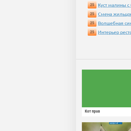
Куст малины с
25
Смена жильцо
25
Волшебная си
25
Интерьер рест
25
Кот прав