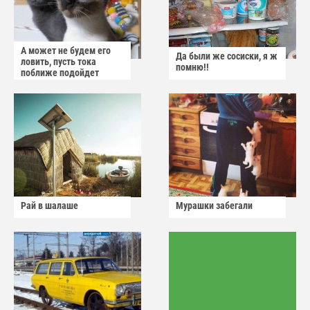
А может не будем его
Да были же сосиски, я ж
ловить, пусть тока
помню!!
поближе подойдет
Рай в шалаше
Мурашки забегали