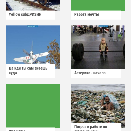
Yellow subДРИЗИН
Работа мечты
Да иди ты сам знаешь
куда
Астерикс - начало
Погряз в работе по