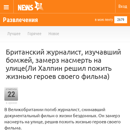
Вход
Развлечения
в мою ленту
2679
Лучшее
Горячее
Новое
Британский журналист, изучавший
бомжей, замерз насмерть на
улице(Ли Халпин решил пожить
жизнью героев своего фильма)
отметили
22
в архиве
В Великобритании погиб журналист, снимавший
документальный фильм о жизни бездомных. Он замерз
насмерть на улице, решив пожить жизнью героев своего
фильма.