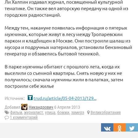
Ли Халпин издавал журнал, посвященный культурной
тематике. Он также вел авторскую передачу на одной из
городских радиостанций.
Между тем, накануне появилась информация о пятерых
мужчинах, которые живут в лесу между Тропаревским
парком и кладбищем в Москве. Они построили шалаш из
мусора и подручных материалов, установили бензиновый
генератор и обзавелись бытовой техникой.
В парке мужчины обитают с прошлого лета, когда их
выселили со съемной квартиры. Снять новую у них не
получилось; сначала мужчины жили в палатках, затем
построили себе жилье
Источник:
trud.ru/article/05-04-2013/129...
Добавил
Никандрович
6 Апреля 2013
фильм
,
журналист
,
улица
,
бомжи
,
замерз
Великобритания
1 комментарий