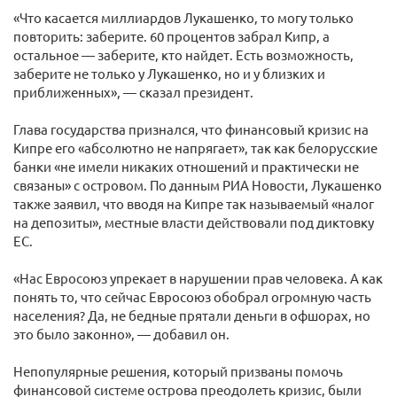
«Что касается миллиардов Лукашенко, то могу только
повторить: заберите. 60 процентов забрал Кипр, а
остальное — заберите, кто найдет. Есть возможность,
заберите не только у Лукашенко, но и у близких и
приближенных», — сказал президент.
Глава государства признался, что финансовый кризис на
Кипре его «абсолютно не напрягает», так как белорусские
банки «не имели никаких отношений и практически не
связаны» с островом. По данным РИА Новости, Лукашенко
также заявил, что вводя на Кипре так называемый «налог
на депозиты», местные власти действовали под диктовку
ЕС.
«Нас Евросоюз упрекает в нарушении прав человека. А как
понять то, что сейчас Евросоюз обобрал огромную часть
населения? Да, не бедные прятали деньги в офшорах, но
это было законно», — добавил он.
Непопулярные решения, который призваны помочь
финансовой системе острова преодолеть кризис, были