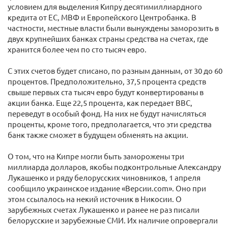
условием для выделения Кипру десятимиллиардного
кредита от ЕС, МВФ и Европейского Центробанка. В
частности, местные власти были вынуждены заморозить в
двух крупнейших банках страны средства на счетах, где
хранится более чем по сто тысяч евро.
С этих счетов будет списано, по разным данным, от 30 до 60
процентов. Предположительно, 37,5 процента средств
свыше первых ста тысяч евро будут конвертированы в
акции банка. Еще 22,5 процента, как передает BBC,
переведут в особый фонд. На них не будут начисляться
проценты, кроме того, предполагается, что эти средства
банк также сможет в будущем обменять на акции.
О том, что на Кипре могли быть заморожены три
миллиарда долларов, якобы подконтрольные Александру
Лукашенко и ряду белорусских чиновников, 1 апреля
сообщило украинское издание «Версии.com». Оно при
этом ссылалось на некий источник в Никосии. О
зарубежных счетах Лукашенко и ранее не раз писали
белорусские и зарубежные СМИ. Их наличие опровергали