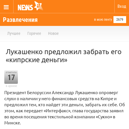
Вход
Развлечения
в мою ленту
2679
Лучшее
Горячее
Новое
Лукашенко предложил забрать его
«кипрские деньги»
отметили
17
в архиве
Президент Белоруссии Александр Лукашенко опроверг
слухи о наличии у него финансовых средств на Кипре и
предложил тем, кто найдет эти деньги, забрать их себе. Об
этом, как передает «Интерфакс», глава государства заявил
во время посещения текстильной компании «Сукно» в
Минске.