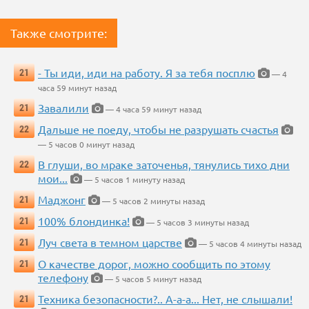
Также смотрите:
- Ты иди, иди на работу. Я за тебя посплю
21
— 4
часа 59 минут назад
Завалили
21
— 4 часа 59 минут назад
Дальше не поеду, чтобы не разрушать счастья
22
— 5 часов 0 минут назад
В глуши, во мраке заточенья, тянулись тихо дни
22
мои...
— 5 часов 1 минуту назад
Маджонг
21
— 5 часов 2 минуты назад
100% блондинка!
21
— 5 часов 3 минуты назад
Луч света в темном царстве
21
— 5 часов 4 минуты назад
О качестве дорог, можно сообщить по этому
21
телефону
— 5 часов 5 минут назад
Техника безопасности?.. А-а-а... Нет, не слышали!
21