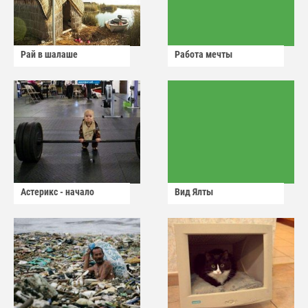
Рай в шалаше
Работа мечты
Астерикс - начало
Вид Ялты