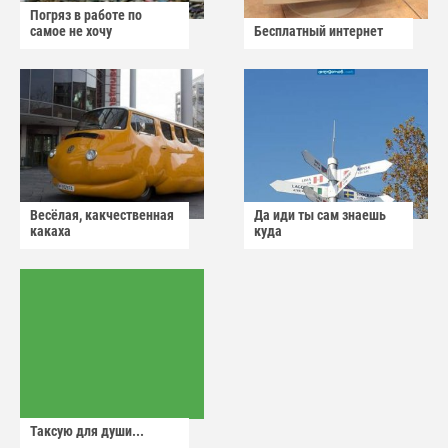
Погряз в работе по
самое не хочу
Бесплатный интернет
Весёлая, какчественная
Да иди ты сам знаешь
какаха
куда
Таксую для души...