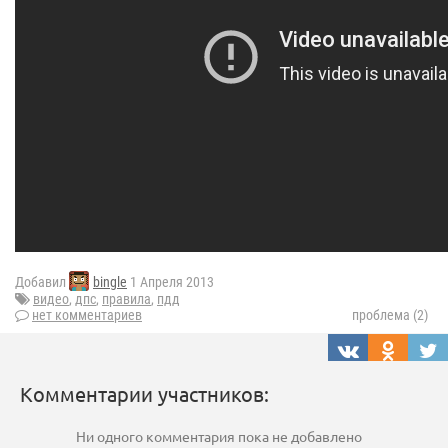
Добавил
bingle
1 Апреля 2013
видео
,
дпс
,
правила
,
пдд
нет комментариев
проблема (2)
Комментарии участников:
Ни одного комментария пока не добавлено