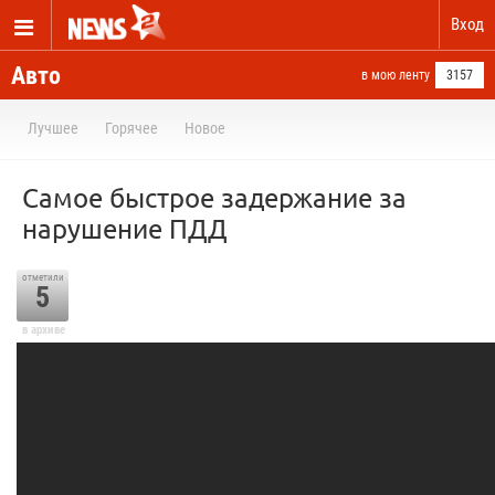
Вход
Авто
в мою ленту
3157
Лучшее
Горячее
Новое
Самое быстрое задержание за
нарушение ПДД
отметили
5
в архиве