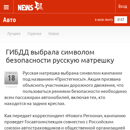
Вход
Авто
в мою ленту
3157
Лучшее
Горячее
Новое
ГИБДД выбрала символом
безопасности русскую матрешку
Русская матрешка выбрана символом кампании
отметили
18
под названием «Пристегнись!». Акция призвана
объяснить участникам дорожного движения, что
в архиве
пользоваться ремнями безопасности необходимо
всем пассажирам автомобилей, включая тех, кто
находится на задних креслах.
Как передает корреспондент «Нового Региона», кампанию
проведет Госавтоинспекция совместно с Российским
союзом автостраховщиков и общественной организацией